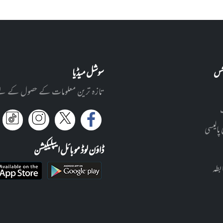
نکس
سوشل میڈیا
تازہ ترین معلومات کے حصول کے لئے ا
 پالیسی
ڈاؤن لوڈ موبائل ایپلیکیشن
بطہ