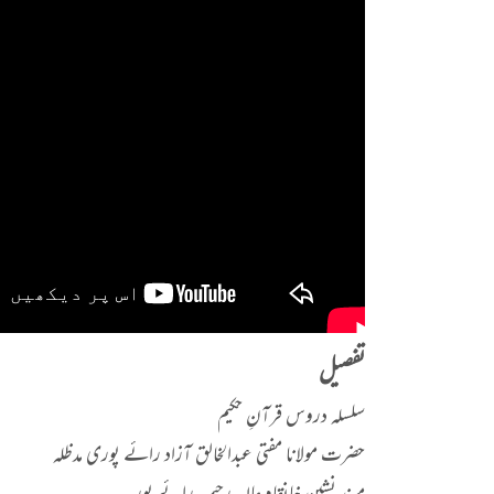
تفصیل
سلسلہ دروس قرآنِ حکیم
حضرت مولانا مفتی عبدالخالق آزاد رائے پوری مدظلہ