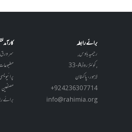
برائے رابطہ
کارآمد ل
رحیمیہ ہاوس,
سر ورق
33-A کوئنز روڈ ,
مطبوعات
لاہور، پاکستان
پرائیویسی
+92 42 3630 7714
مصنفین
info@rahimia.org
برائے را