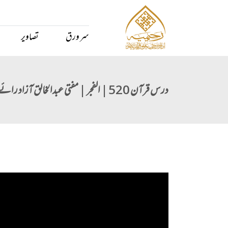
سر ورق
تصاویر
درس قرآن 520 | الفجر | مفتی عبدالخالق آزاد رائے پوری