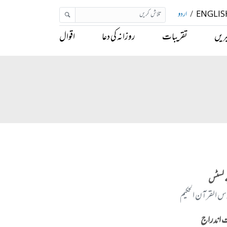
ENGLIS
/
اردو
ریں
تقریبات
روزانہ کی دعا
اقوال
 لسٹس
 القرآن الحکیم
 اندراج