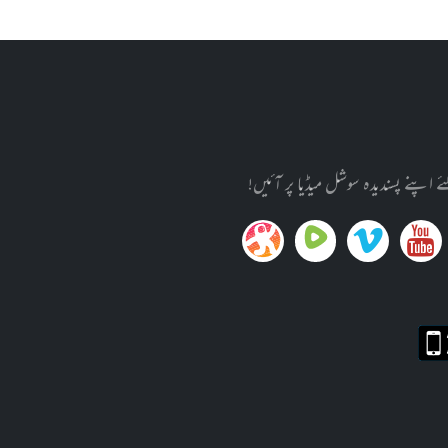
پنے پسندیدہ سوشل میڈیا پر آئیں!