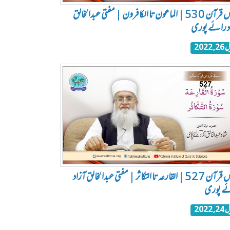
درس قرآن 530 | الماعون تا الکافرون | مفتی عبدالخالق
د رائے پوری
, 2022
درس قرآن 527 | القارعہ تا التکاثر | مفتی عبدالخالق آزاد
ے پوری
, 2022