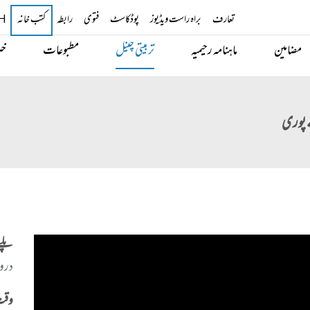
تعارف
براہ راست ویڈیوز
پوڈکاسٹ
فتوی
رابطہ
H
کتب خانہ
مضامین
ماہنامہ رحیمیہ
تربیتی چینل
مطبوعات
خب
پلے
دروس
وقت