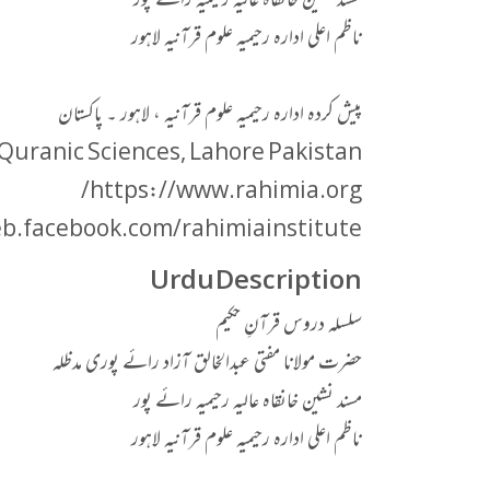
مسند نشین خانقاہ عالیہ رحیمیہ رائے پور
ناظم اعلی ادارہ رحیمیہ علوم قرآنیہ لاہور
پیش کردہ ادارہ رحیمیہ علوم قرآنیہ ، لاہور ۔ پاکستان
 Quranic Sciences, Lahore Pakistan
https://www.rahimia.org/
b.facebook.com/rahimiainstitute/
Urdu Description
سلسلہ دروس قرآنِ حکیم
حضرت مولانا مفتی عبدالخالق آزاد رائے پوری مدظلہ
مسند نشین خانقاہ عالیہ رحیمیہ رائے پور
ناظم اعلی ادارہ رحیمیہ علوم قرآنیہ لاہور