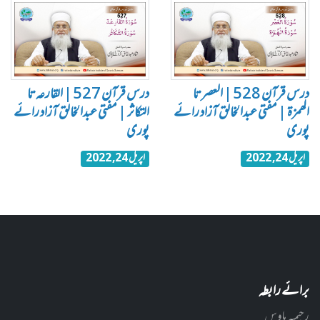
درس قرآن 528 | العصر تا
درس قرآن 527 | القارعہ تا
الھمزة | مفتی عبدالخالق آزاد رائے
التکاثر | مفتی عبدالخالق آزاد رائے
پوری
پوری
اپریل 24, 2022
اپریل 24, 2022
برائے رابطہ
رحیمیہ ہاوس,