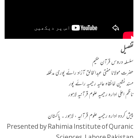
تفصیل
سلسلہ دروس قرآنِ حکیم
حضرت مولانا مفتی عبدالخالق آزاد رائے پوری مدظلہ
مسند نشین خانقاہ عالیہ رحیمیہ رائے پور
ناظم اعلی ادارہ رحیمیہ علوم قرآنیہ لاہور
پیش کردہ ادارہ رحیمیہ علوم قرآنیہ ، لاہور ۔ پاکستان
Presented by Rahimia Institute of Quranic