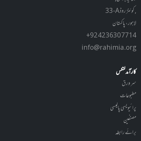
33-A کوئنز روڈ ,
لاہور، پاکستان
+92 42 3630 7714
info@rahimia.org
کارآمد لنکس
سر ورق
مطبوعات
پرائیویسی پالیسی
مصنفین
برائے رابطہ