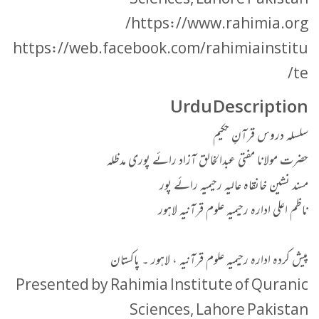
Sciences, Lahore Pakistan
https://www.rahimia.org/
https://web.facebook.com/rahimiainstitu
te/
Urdu Description
سلسلہ دروس قرآنِ حکیم
حضرت مولانا مفتی عبدالخالق آزاد رائے پوری مدظلہ
مسند نشین خانقاہ عالیہ رحیمیہ رائے پور
ناظم اعلی ادارہ رحیمیہ علوم قرآنیہ لاہور
پیش کردہ ادارہ رحیمیہ علوم قرآنیہ ، لاہور ۔ پاکستان
Presented by Rahimia Institute of Quranic
Sciences, Lahore Pakistan