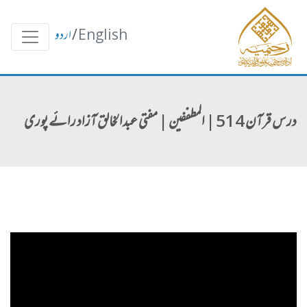
English
/
اردو
درس قرآن 514 | المطففین | مفتی عبدالخالق آزاد رائے پوری