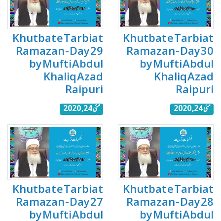
Khutbat e Tarbiat
Khutbat e Tarbiat
Ramazan - Day 29
Ramazan - Day 30
by Mufti Abdul
by Mufti Abdul
Khaliq Azad
Khaliq Azad
Raipuri
Raipuri
مئی 24, 2020
مئی 24, 2020
Khutbat e Tarbiat
Khutbat e Tarbiat
Ramazan - Day 27
Ramazan - Day 28
by Mufti Abdul
by Mufti Abdul