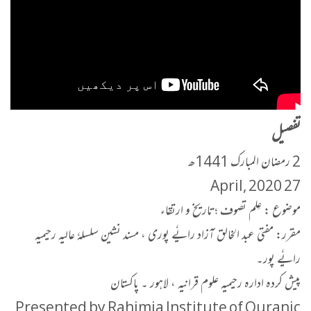
تفصیل
2 رمضان المبارک 1441ھ
27 April, 2020
موضوع : عِلم تصوف ؛تاریخ و ارتقاء
مقرر: مفتی عبد الخالق آزاد رایٗے پوری ، مسند نشین سلسلہٗ عالیہ رحیمیہ
رایٗے پور۔
پیش کردہ ادارہ رحیمیہ علوم قرانیہ ، لاہور ۔ پاکستان
Presented by Rahimia Institute of Quranic