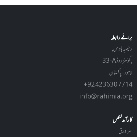
برائے رابطہ
رحیمیہ ہاوس,
33-A کوئنز روڈ ,
لاہور، پاکستان
+92 42 3630 7714
info@rahimia.org
کارآمد لنکس
سر ورق