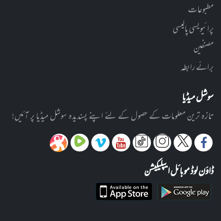
مطبوعات
پرائیویسی پالیسی
مصنفین
برائے رابطہ
سوشل میڈیا
تازہ ترین معلومات کے حصول کے لئے اپنے پسندیدہ سوشل میڈیا پر آئیں!
ڈاؤن لوڈ موبائل ایپلیکیشن