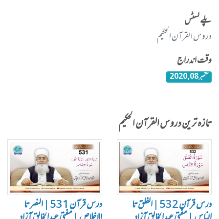
پلے لسٹس
دروس القرآن الحکیم
وقت اندراج
ستمبر 08, 2020
تازہ ترین دروس القرآن الحکیم
درس قرآن 532 | الفلق تا
درس قرآن 531 | النصر تا
الناس | مفتی عبدالخالق آزاد
الاخلاص | مفتی عبدالخالق آزاد