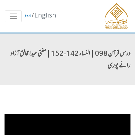
English
/
اردو
درس قرآن 098 | النساء 142-152 | مفتی عبدالخالق آزاد
رائے پوری