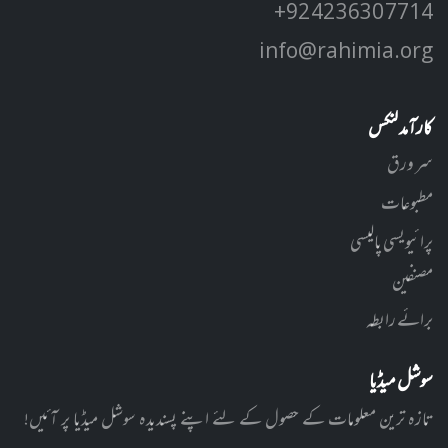
+92 42 3630 7714
info@rahimia.org
کارآمد لنکس
سر ورق
مطبوعات
پرائیویسی پالیسی
مصنفین
برائے رابطہ
سوشل میڈیا
تازہ ترین معلومات کے حصول کے لئے اپنے پسندیدہ سوشل میڈیا پر آئیں!