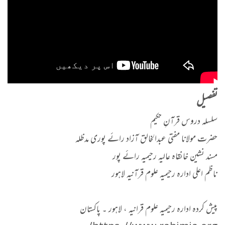
تفصیل
سلسلہ دروس قرآنِ حکیم
حضرت مولانا مفتی عبدالخالق آزاد رائے پوری مدظلہ
مسند نشین خانقاہ عالیہ رحیمیہ رائے پور
ناظم اعلی ادارہ رحیمیہ علوم قرآنیہ لاہور
پیش کردہ ادارہ رحیمیہ علوم قرانیہ ، لاہور ۔ پاکستان