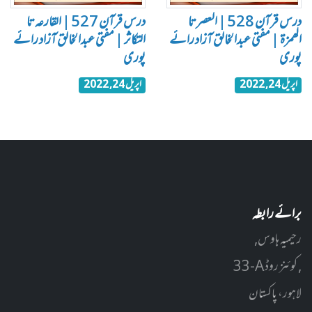
درس قرآن 528 | العصر تا
درس قرآن 527 | القارعہ تا
الھمزة | مفتی عبدالخالق آزاد رائے
التکاثر | مفتی عبدالخالق آزاد رائے
پوری
پوری
اپریل 24, 2022
اپریل 24, 2022
برائے رابطہ
رحیمیہ ہاوس,
33-A کوئنز روڈ ,
لاہور، پاکستان