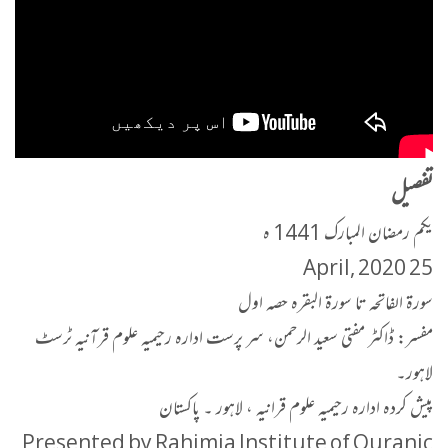
تفصیل
یکم رمضان المبارک 1441 ہ
25 April, 2020
سورۃ الفاتحہ تا سورۃ البقرہ حصہ اول
مفسر: ڈاکٹر مفتی سعید الرحمن، سر پرست ادارہ رحیمیہ علوم قرآنیہ ٹرسٹ
لاہور۔
پیش کردہ ادارہ رحیمیہ علوم قرانیہ ، لاہور ۔ پاکستان
Presented by Rahimia Institute of Quranic