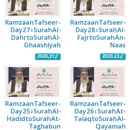
Ramzaan Tafseer -
Ramzaan Tafseer -
Day 27 : Surah Al-
Day 28 : Surah Al-
Dahr to Surah Al-
Fajr to Surah An-
Ghaashiyah
Naas
مئی 22, 2020
مئی 21, 2020
Ramzaan Tafseer -
Ramzaan Tafseer -
Day 25 : Surah Al-
Day 26 : Surah At-
Hadid to Surah At-
Talaq to Surah Al-
Taghabun
Qayamah