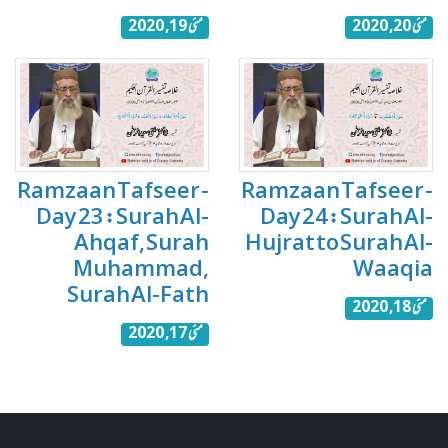
مئی 20, 2020
مئی 19, 2020
Ramzaan Tafseer -
Ramzaan Tafseer -
Day 23 : Surah Al-
Day 24 : Surah Al-
Ahqaf, Surah
Hujrat to Surah Al-
Muhammad,
Waaqia
Surah Al-Fath
مئی 18, 2020
مئی 17, 2020