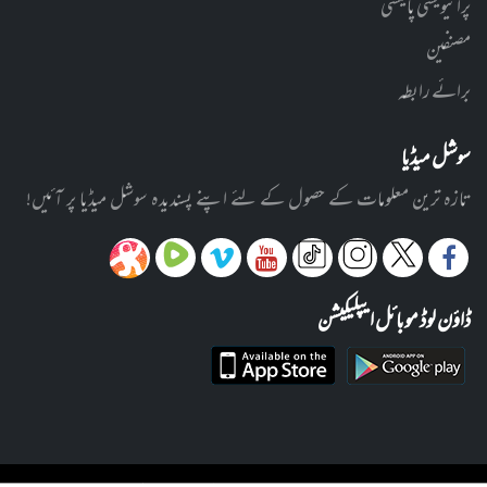
پرائیویسی پالیسی
مصنفین
برائے رابطہ
سوشل میڈیا
تازہ ترین معلومات کے حصول کے لئے اپنے پسندیدہ سوشل میڈیا پر آئیں!
ڈاؤن لوڈ موبائل ایپلیکیشن