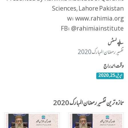
Sciences, Lahore Pakistan
w: www.rahimia.org
FB: @rahimiainstitute
پلے لسٹس
تفسیر رمضان المبارک 2020
وقت اندراج
اپریل 25, 2020
تازہ ترین تفسیر رمضان المبارک 2020