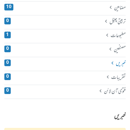
مضامین
10
تربیتی چینل
0
مطبوعات
1
مصنفین
0
خبریں
0
تقریبات
0
فتوی آن لائن
0
خبریں