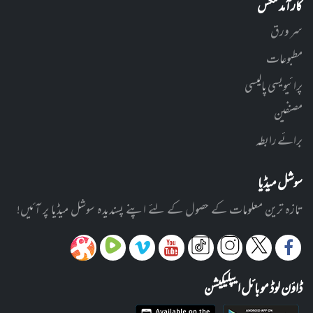
کارآمد لنکس
سر ورق
مطبوعات
پرائیویسی پالیسی
مصنفین
برائے رابطہ
سوشل میڈیا
تازہ ترین معلومات کے حصول کے لئے اپنے پسندیدہ سوشل میڈیا پر آئیں!
ڈاؤن لوڈ موبائل ایپلیکیشن