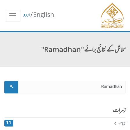
English
/
اردو
تلاش کے نتائج برائے "Ramadhan"
زمرات
تمام
11