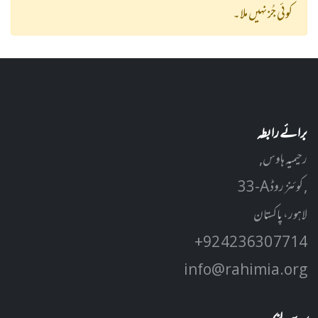
کوئی جُز نہیں ملا۔
برائے رابطہ
رحیمیہ ہاوس,
33-A کوئنز روڈ ,
لاہور، پاکستان
+92 42 3630 7714
info@rahimia.org