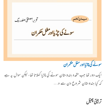
سونے کی چڑیا اور مغل حکمران
ایک دور تھا جب متحدہ ہندوستان سونے کی چڑیا کہلاتا تھا، لیکن سوال یہ ہے
کہ کیا ہندوستان شروع دن سے ہ…
تربیتی چینل