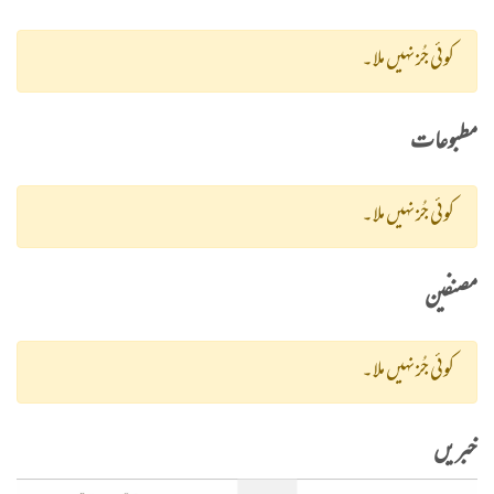
کوئی جُز نہیں ملا۔
مطبوعات
کوئی جُز نہیں ملا۔
مصنفین
کوئی جُز نہیں ملا۔
خبریں