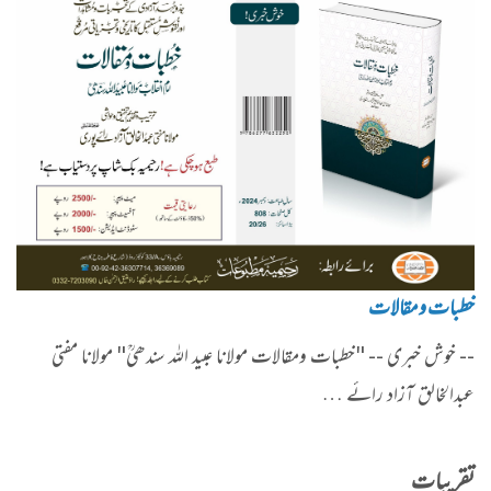
خطبات ومقالات
-- خوش خبری -- "خطبات ومقالات مولانا عبید الله سندھیؒ" مولانا مفتی
عبدالخالق آزاد رائے …
تقریبات