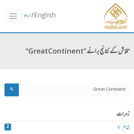
English
/
اردو
تلاش کے نتائج برائے "Great Continent"
زمرات
تمام
2