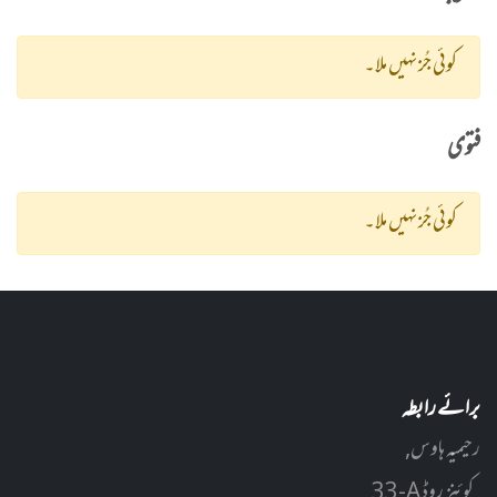
کوئی جُز نہیں ملا۔
فتوی
کوئی جُز نہیں ملا۔
برائے رابطہ
رحیمیہ ہاوس,
33-A کوئنز روڈ ,