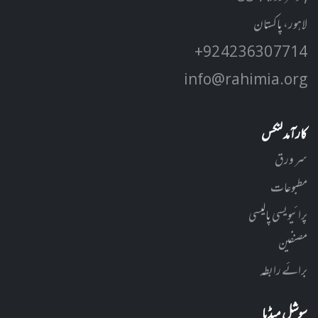
لاہور، پاکستان
+92 42 3630 7714
info@rahimia.org
کارآمد لنکس
سر ورق
مطبوعات
پرائیویسی پالیسی
مصنفین
برائے رابطہ
سوشل میڈیا