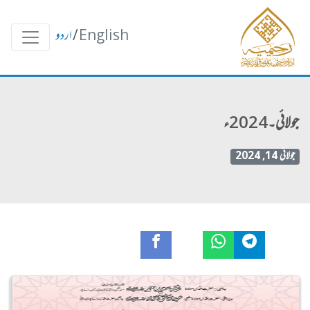
English
/
اردو
جولائی۔2024ء
جولائی 14, 2024