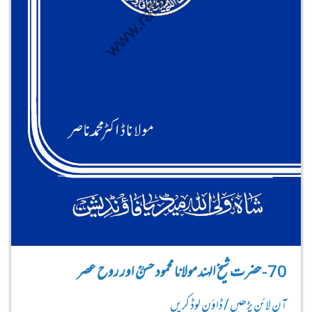
70-حضرت شیخ الہند مولانا محمود حسنؒ اور روح عصر
آن لائن پڑھیں / ڈاؤن لوڈ کریں