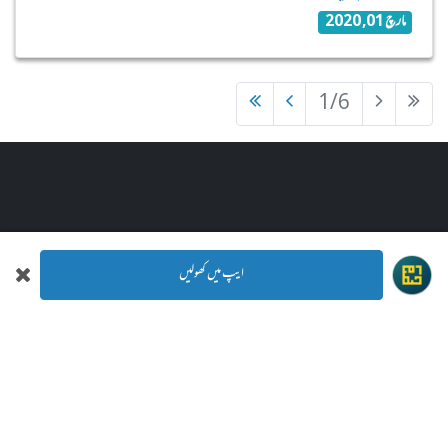
مارچ 01, 2020
1/6
برائے رابطہ
ایپ میں کھولیں
رحیمیہ ہاوس,
33-A کوئنز روڈ ,
لاہور، پاکستان
+92 42 3630 7714
info@rahimia.org