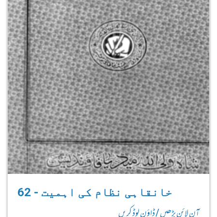
62 - خانقاہی نظام کی اہمیت
آن لائن پڑھیں / ڈاؤن لوڈ کریں