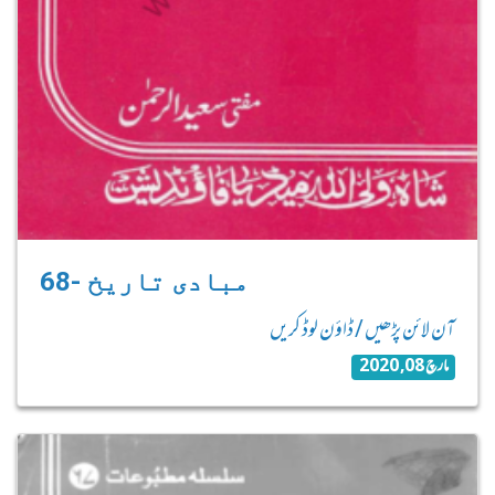
68- مبادی تاریخ
آن لائن پڑھیں / ڈاؤن لوڈ کریں
مارچ 08, 2020