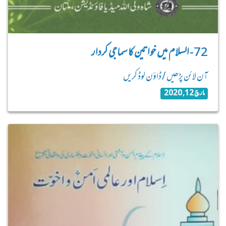
72- السلام میں خواتین کا سماجی کردار
آن لائن پڑھیں / ڈاؤن لوڈ کریں
مارچ 12, 2020