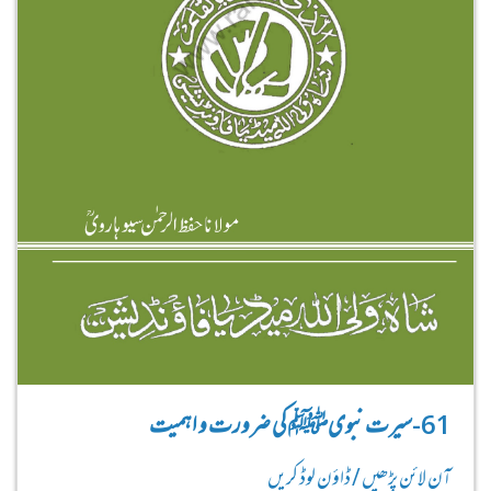
61-سیرت نبویﷺ کی ضرورت و اہمیت
آن لائن پڑھیں / ڈاؤن لوڈ کریں