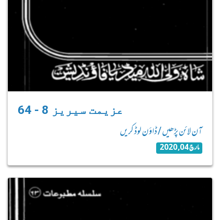
64 - عزیمت سیریز 8
آن لائن پڑھیں / ڈاؤن لوڈ کریں
مارچ 04, 2020