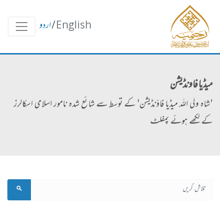
English
/
اردو
میڈیا فاونڈیشن
'شاہ ولی اللہ میڈیا فاؤنڈیشن' کے توسط سے شائع شدہ نامور اسلامی اسکالرز
کے لکھے ہوئے پمفلٹ