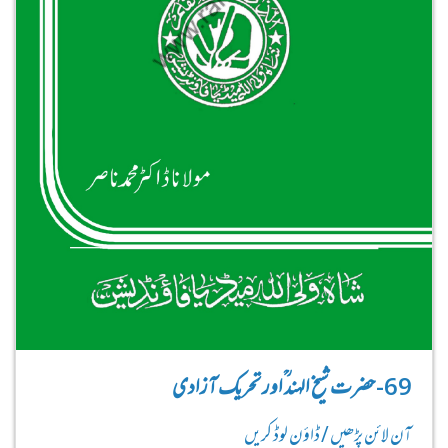
69-حضرت شیخ الہند ؒاور تحریک آزادی
آن لائن پڑھیں / ڈاؤن لوڈ کریں