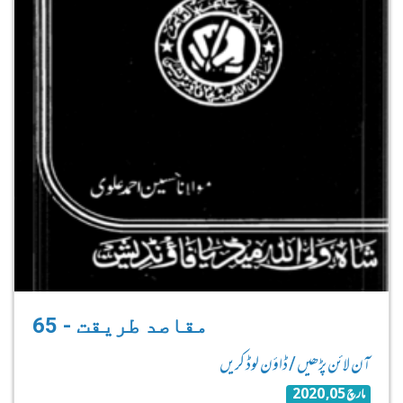
65 - مقاصد طریقت
آن لائن پڑھیں / ڈاؤن لوڈ کریں
مارچ 05, 2020