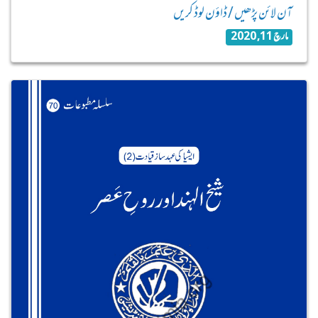
آن لائن پڑھیں / ڈاؤن لوڈ کریں
مارچ 11, 2020