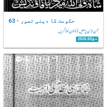
63 - حکومت کا دینی تصور
آن لائن پڑھیں / ڈاؤن لوڈ کریں
مارچ 03, 2020