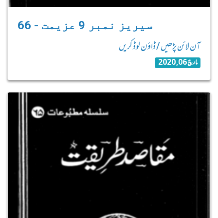
66 - سیریز نمبر 9 عزیمت
آن لائن پڑھیں / ڈاؤن لوڈ کریں
مارچ 06, 2020