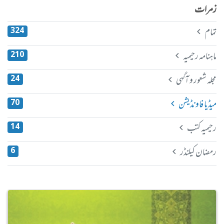
زمرات
تمام
324
ماہنامہ رحیمیہ
210
مجلہ شعور و آگہی
24
میڈیا فاونڈیشن
70
رحیمیہ کتب
14
رمضان کیلنڈر
6