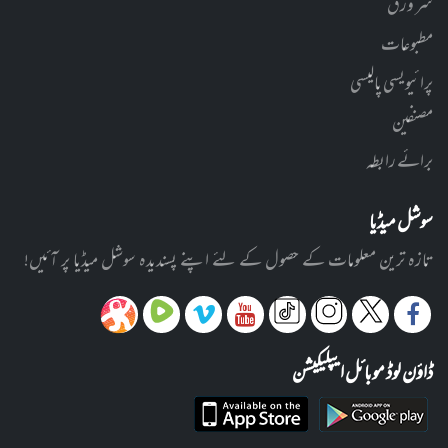
سر ورق
مطبوعات
پرائیویسی پالیسی
مصنفین
برائے رابطہ
سوشل میڈیا
تازہ ترین معلومات کے حصول کے لئے اپنے پسندیدہ سوشل میڈیا پر آئیں!
ڈاؤن لوڈ موبائل ایپلیکیشن