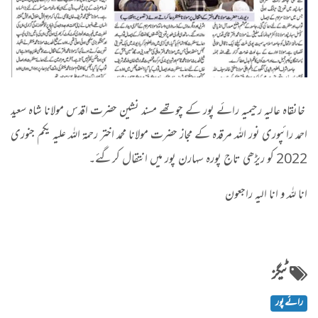
خانقاہ عالیہ رحیمیہ رائے پور کے چوتھے مسند نشین حضرت اقدس مولانا شاہ سعید
احمد رائپوری نور اللہ مرقدہ کے مجاز حضرت مولانا محمد اختر رحمۃ اللہ علیہ یکم جنوری
2022 کو ریڑھی تاج پورہ سہارن پور میں انتقال کرگئے۔
انا للہ و انا الیہ راجعون
ٹیگز
رائے پور