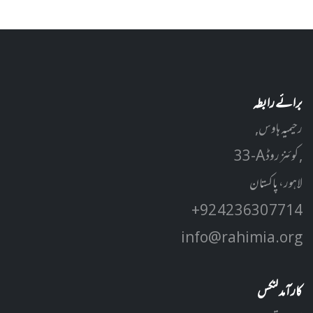
برائے رابطہ
رحیمیہ ہاوس,
33-A کوئنز روڈ ,
لاہور، پاکستان
+92 42 3630 7714
info@rahimia.org
کارآمد لنکس