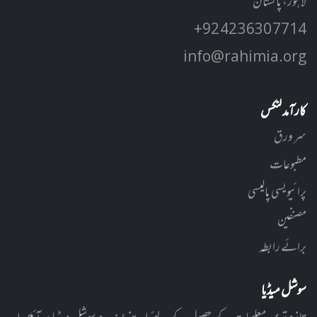
لاہور، پاکستان
+92 42 3630 7714
info@rahimia.org
کارآمد لنکس
سر ورق
مطبوعات
پرائیویسی پالیسی
مصنفین
برائے رابطہ
سوشل میڈیا