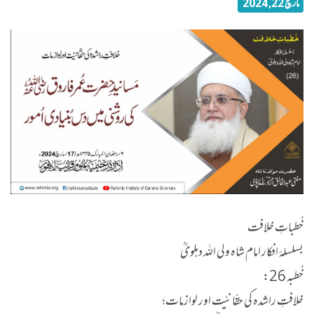
مارچ 22, 2024
خُطباتِ خلافت
بسلسلۂ افکار امام شاہ ولی اللہ دہلویؒ
خُطبہ 26:
خلافتِ راشدہ کی حقّانیّت اور لوازمات؛