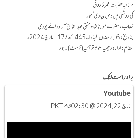
مسانیدِ حضرت عمر فاروقؓ
کی روشنی میں دس بنیادی اُمور
خطاب: حضرت مولانا شاہ مفتی عبد الخالق آزاد رائے پوری
بتاریخ: 6؍ رمضان المبارک 1445ھ / 17؍ مارچ 2024ء
بمقام: ادارہ رحیمیہ علومِ قرآنیہ (ٹرسٹ) لاہور
براہ راست لنک
Youtube
مارچ 22, 2024 @ 02:30شام PKT