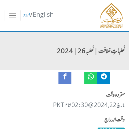
English
/
اردو
خُطباتِ خلافت | خُطبہ 26 | 2024
مقررہ وقت
مارچ 22, 2024 @ 02:30شام PKT
وقت اندراج