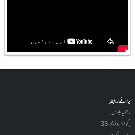
برائے رابطہ
رحیمیہ ہاوس,
33-A کوئنز روڈ ,