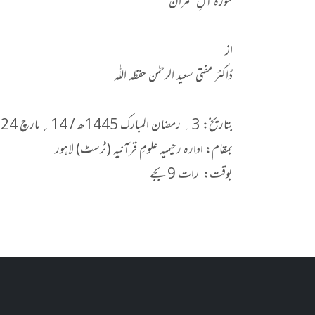
سورۃ آلِ عمران
از
ڈاکٹر مفتی سعید الرحمٰن حفظه اللّٰه
بتاریخ: 3؍ رمضان المبارک 1445ھ / 14؍ مارچ 2024ء
بمقام: ادارہ رحیمیہ علومِ قرآنیہ (ٹرسٹ) لاہور
بوقت: رات 9 بجے