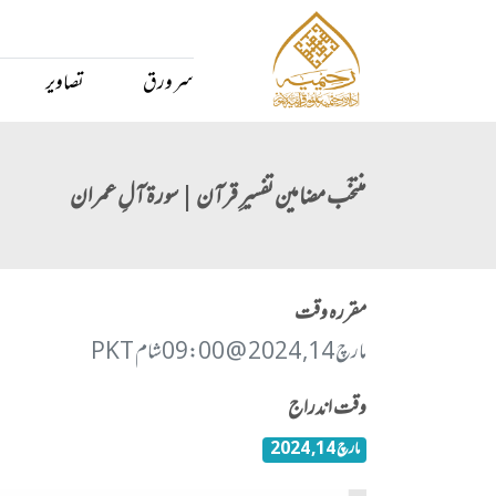
سر ورق
تصاویر
منتخَب مضامین تفسیرِ قرآن | سورۃ آلِ عمران
مقررہ وقت
مارچ 14, 2024 @ 09:00شام PKT
وقت اندراج
مارچ 14, 2024