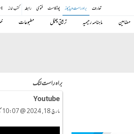
تعارف
براہ راست ویڈیوز
پوڈکاسٹ
فتوی
رابطہ
کتب خانہ
H
مضامین
ماہنامہ رحیمیہ
تربیتی چینل
مطبوعات
خب
براہ راست لنک
Youtube
مارچ 18, 2024 @ 10:07صبح PKT