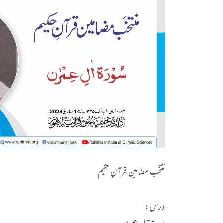
مُنتخَب مضامین قرآنِ حکیم
درس: