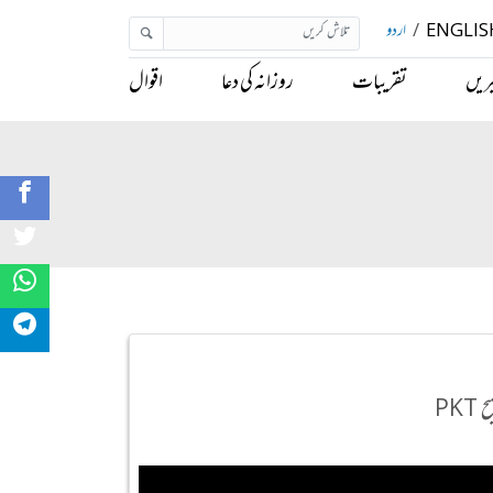
ENGLIS
/
اردو
ریں
تقریبات
روزانہ کی دعا
اقوال