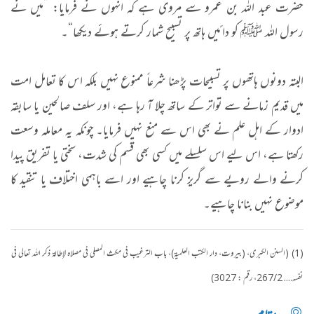
حضرت عبد اللہ بن عمرو سے مروی ہے کہ انہوں نے فرمایا: ”میں نے
رسول اللہ ﷺ کو دائیں ہاتھ پر تسبیح شمار کرتے ہوئے دیکھا“۔
البتہ دونوں ہاتھوں پر تسبیحات پڑھنا شرعاً ممنوع نہیں بلکہ اس کا تعامل امت
میں قدیم زمانے سے تواتر کے ساتھ چلا آ رہا ہے، اور سلف صالحین یا سابقہ
ادوار کے اہل علم نے بھی اس سے منع نہیں فرمایا۔ چونکہ یہ معاملہ وسعت
رکھتا ہے، اس لیے اس سلسلے میں کسی بھی قسم کی شدت، سختی یا تفریق پیدا
کرنے والے رویے سے گریز کرنا چاہیے اور اسے باہمی اختلاف یا تنقید کا
موضوع نہیں بنانا چاہیے۔
(1) (السنن الکبری، (بیروت، دار الکتب العلمیۃ)، باب الترغيب في مكث المصلي في مصلاه لإطالة ذكر الله تعالى في
نفسه.... 267/2، رقم : 3027)