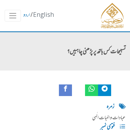
English
/
اردو
تسبیحات کس ہاتھ پر پڑھنی چاہییں؟
زمره
عبادات و اخبات الٰہی
فتوی نمبر