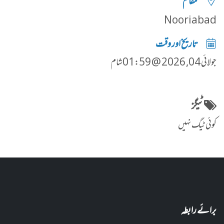
مقام
Nooriabad
تاریخ اور وقت
جولائی 04, 2026 @ 01:59شام
ٹیگز
کوئی ٹیگ نہیں
برائے رابطہ