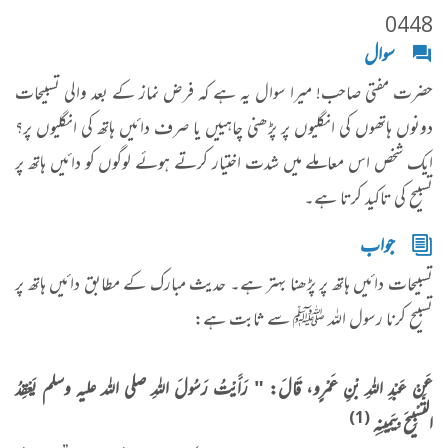
0448
سوال
حضرت مفتی صاحب! میرا سوال یہ ہے کہ فرض نماز کے بعد والی تسبیحات
دونوں ہاتھوں کی انگلیوں پر پڑھنی چاہییں یا صرف دائیں ہاتھ کی انگلیوں پر؟
ایک شخص اس معاملے میں شدت اختیار کرتے ہوئے لوگوں کو دائیں ہاتھ پر
تسبیح کی تاکید کرتا ہے۔
جواب
تسبیحات دائیں ہاتھ پر پڑھنا بہتر ہے۔ حدیث مبارک کے مطابق دائیں ہاتھ پر
تسبیح کرنا رسول اللہ ﷺ سے ثابت ہے:
عَنْ عَبْدِ اللهِ بْنِ عَمْرٍو، قَالَ: " رَأَيْتُ رَسُولَ اللهِ صلى الله عليه وسلم يَعْقِدُ
(1)
التَّسْبِيحَ بِيَمِينِهِ