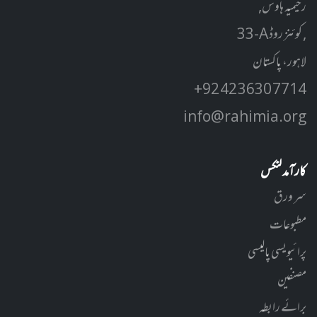
رحیمیہ ہاوس,
33-A کوئنز روڈ ,
لاہور، پاکستان
+92 42 3630 7714
info@rahimia.org
کارآمد لنکس
سر ورق
مطبوعات
پرائیویسی پالیسی
مصنفین
برائے رابطہ