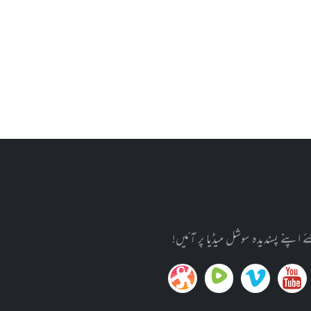
پنے پسندیدہ سوشل میڈیا پر آئیں!