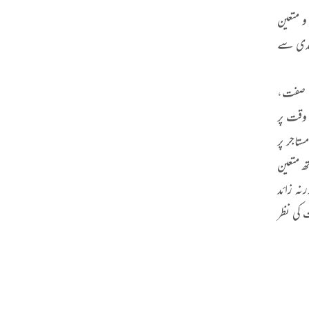
و متعین
مندی سے
، صفت،
 وقت پر
تاجر پر
ھ متعین
ہ زائد
 کی نظر