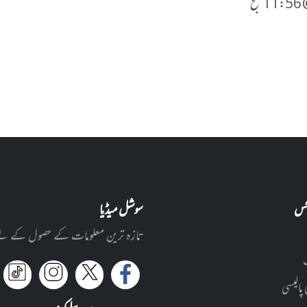
نکس
سوشل میڈیا
تازہ ترین معلومات کے حصول کے لئے ا
 پالیسی