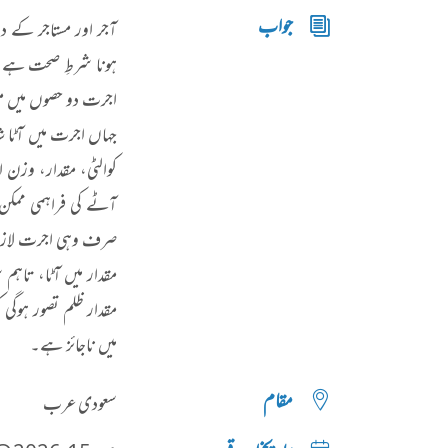
جواب
آجر اور مستاجر کے د
ہونا شرطِ صحت ہے تا
اجرت دو حصوں میں مقرر
جہاں اجرت میں آٹا 
کوالٹی، مقدار، وزن ا
آٹے کی فراہمی ممکن ن
صرف وہی اجرت لازم ہو
مقدار میں آٹا، تاہ
مقدار ظلم تصور ہوگی
میں ناجائز ہے۔
مقام
سعودی عرب