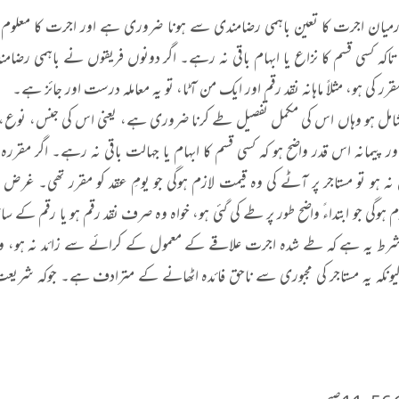
رمیان اجرت کا تعین باہمی رضامندی سے ہونا ضروری ہے اور اجرت کا معلوم 
کہ کسی قسم کا نزاع یا ابہام باقی نہ رہے۔ اگر دونوں فریقوں نے باہمی رضا
 کی ہو، مثلاً ماہانہ نقد رقم اور ایک من آٹا، تو یہ معاملہ درست اور جائز ہے۔
شامل ہو وہاں اس کی مکمل تفصیل طے کرنا ضروری ہے، یعنی اس کی جنس، نوع
ور پیمانہ اس قدر واضح ہو کہ کسی قسم کا ابہام یا جہالت باقی نہ رہے۔ اگر مقررہ
ہ ہو تو مستاجر پر آٹے کی وہ قیمت لازم ہوگی جو یومِ عقد کو مقرر تھی۔ غرض مس
گی جو ابتداءً واضح طور پر طے کی گئی ہو، خواہ وہ صرف نقد رقم ہو یا رقم کے سات
م شرط یہ ہے کہ طے شدہ اجرت علاقے کے معمول کے کرائے سے زائد نہ ہو، ورن
 کیونکہ یہ مستاجر کی مجبوری سے ناحق فائدہ اٹھانے کے مترادف ہے۔ جوکہ شریعت