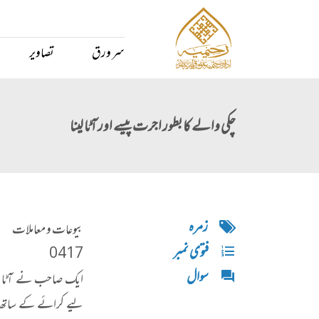
سر ورق
تصاویر
چکی والے کا بطور اجرت پیسے اور آٹا لینا
زمره
بیوعات و معاملات
فتوی نمبر
0417
سوال
ایک صاحب نے آٹا پیسن
لیے کرائے کے ساتھ ا