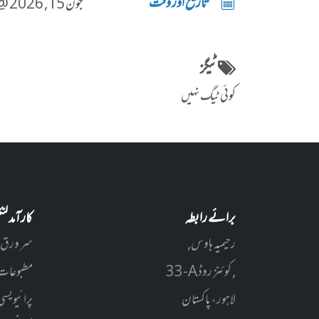
تاریخ اور وقت
جون 15, 2026 @ 11:56صبح
ٹیگز
کوئی ٹیگ نہیں
برائے رابطہ
کارآمد ل
رحیمیہ ہاوس,
سر ورق
33-A کوئنز روڈ ,
مطبوعات
لاہور، پاکستان
پرائیویسی