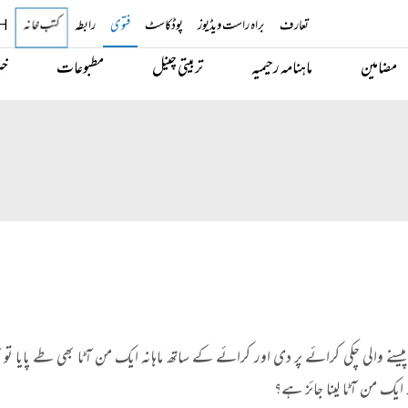
تعارف
براہ راست ویڈیوز
پوڈکاسٹ
فتوی
رابطہ
H
کتب خانہ
مضامین
ماہنامہ رحیمیہ
تربیتی چینل
مطبوعات
خب
ے والی چکی کرائے پر دی اور کرائے کے ساتھ ماہانہ ایک من آٹا بھی طے پایا تو
یک من آٹا لینا جائز ہے؟