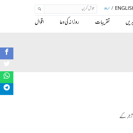
ENGLIS
/
اردو
ریں
تقریبات
روزانہ کی دعا
اقوال
 آجر کے