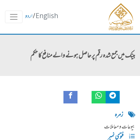
English
/
اردو
بینک میں جمع شدہ رقم پر حاصل ہونے والے منافع کا حکم
زمره
بیوعات و معاملات
فتوی نمبر