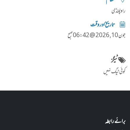
مقام
راولپنڈی
تاریخ اور وقت
جون 10, 2026 @ 06:42صبح
ٹیگز
کوئی ٹیگ نہیں
برائے رابطہ