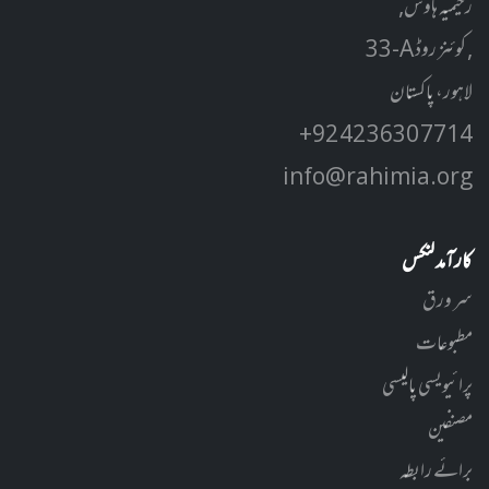
رحیمیہ ہاوس,
33-A کوئنز روڈ ,
لاہور، پاکستان
+92 42 3630 7714
info@rahimia.org
کارآمد لنکس
سر ورق
مطبوعات
پرائیویسی پالیسی
مصنفین
برائے رابطہ