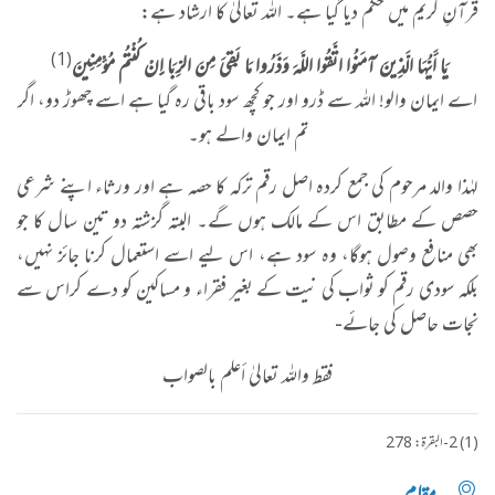
قرآنِ کریم میں حکم دیا گیا ہے۔ اللہ تعالیٰ کا ارشاد ہے:
(1)
يَا أَيُّهَا الَّذِينَ آمَنُوا اتَّقُوا اللَّهَ وَذَرُوا مَا بَقِيَ مِنَ الرِّبَا إِنْ كُنْتُمْ مُؤْمِنِينَ
​اے ایمان والو! اللہ سے ڈرو اور جو کچھ سود باقی رہ گیا ہے اسے چھوڑ دو، اگر
تم ایمان والے ہو۔​
لہٰذا والد مرحوم کی جمع کردہ اصل رقم ترکہ کا حصہ ہے اور ورثاء اپنے شرعی
حصص کے مطابق اس کے مالک ہوں گے۔ البتہ گزشتہ دو تین سال کا جو
بھی منافع وصول ہوگا، وہ سود ہے، اس لیے اسے استعمال کرنا جائز نہیں،
بلکہ سودی رقم کو ثواب کی نیت کے بغیر فقراء و مساکین کو دے کراس سے
نجات حاصل کی جائے-
فقط واللہ تعالیٰ أعلم بالصواب
(1) 2-البقرۃ: 278