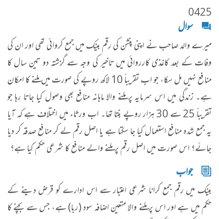
0425
سوال
میرے والد صاحب نے اپنی پنشن کی رقم بینک میں جمع کروائی تھی اور ان کی
وفات کے بعد کاغذی کارروائی میں تاخیر کی وجہ سے گزشتہ دو تین سال کا
منافع نہیں مل سکا، جو اب تقریباً 10 لاکھ روپے کی صورت میں ملنے کا امکان
ہے۔ زندگی میں اس سرمایہ پر ملنے والا ماہانہ منافع بھی وصول کیا جاتا رہا جو
تقریباً 25 سے 30 ہزار روپے بنتا تھا۔ اب ورثاء میں اختلاف ہے کہ آیا
یہ جمع شدہ منافع استعمال کیا جا سکتا ہے یا اصل رقم لے کر منافع صدقہ کر دیا
جائے؟ اس صورت میں اصل رقم پر ملنے والے منافع کا شرعی حکم کیا ہے؟
جواب
بینک میں رقم جمع کرانا شرعی اعتبار سے اس ادارے کو قرض دینے کے
حکم میں ہے اور اس پر ملنے والا متعین اضافہ سود (ربا) ہے، جس سے بچنے کا