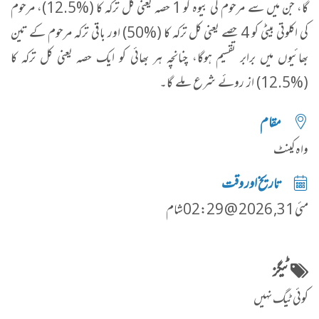
گا، جن میں سے مرحوم کی بیوہ کو 1 حصہ یعنی کل ترکہ کا (%12.5)، مرحوم
کی اکلوتی بیٹی کو 4 حصے یعنی کل ترکہ کا (%50) اور باقی ترکہ مرحوم کے تین
بھائیوں میں برابر تقسیم ہوگا، چنانچہ ہر بھائی کو ایک حصہ یعنی کل ترکہ کا
(%12.5) از روئے شرع ملے گا۔
مقام
واہ کینٹ
تاریخ اور وقت
مئی 31, 2026 @ 02:29شام
ٹیگز
کوئی ٹیگ نہیں