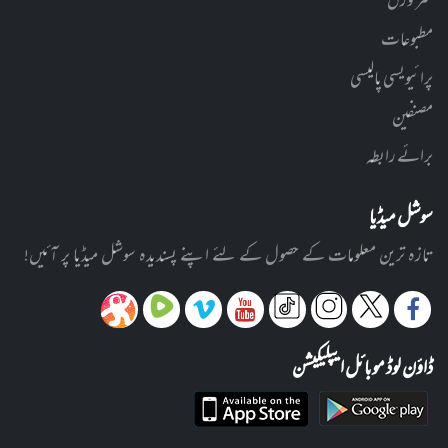
سر ورق
مطبوعات
پرائیویسی پالیسی
مصنفین
برائے رابطہ
سوشل میڈیا
تازہ ترین معلومات کے حصول کے لئے اپنے پسندیدہ سوشل میڈیا پر آئیں!
ڈاؤن لوڈ موبائل ایپلیکیشن