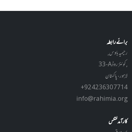
برائے رابطہ
رحیمیہ ہاوس,
33-A کوئنز روڈ ,
لاہور، پاکستان
+92 42 3630 7714
info@rahimia.org
کارآمد لنکس