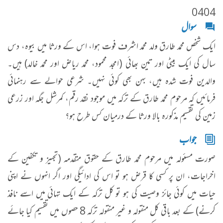
0404
سوال
ایک شخص محمد طارق ولد محمد اشرف فوت ہوا، اس کے ورثا میں بیوہ، دس
سال کی ایک بیٹی اور تین بھائی (امجد محمود، محمد ریاض اور محمد خالد) ہیں۔
والدین فوت شدہ ہیں، بہن بھی کوئی نہیں۔ شرعی حوالے سے رہنمائی
فرمائیں کہ مرحوم محمد طارق کے ترکہ میں موجود نقد رقم، کمرشل جگہ اور زرعی
زمین کی تقسیم مذکورہ بالا ورثا کے درمیان کس طرح ہو؟
جواب
صورت مسئولہ میں مرحوم محمد طارق کے حقوق متقدمہ (تجہیز و تکفین کے
اخراجات، ان پر کسی کا قرض ہو تو اس کی ادائیگی اور اگر انہوں نے اپنی
حیات میں کوئی جائز وصیت کی ہو تو کل ترکہ کے ایک تہائی میں اسے نافذ
کرنے) کے بعد باقی کل منقولہ و غیر منقولہ ترکہ 8 حصوں میں تقسیم کیا جائے