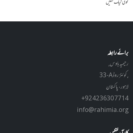
کوئی ٹیگ نہیں
برائے رابطہ
رحیمیہ ہاوس,
33-A کوئنز روڈ ,
لاہور، پاکستان
+92 42 3630 7714
info@rahimia.org