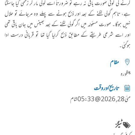
کرنے کی کوئی صورت باقی نہ رہے تو ضرورتاً اسے گولی مار کر زخمی کیا جاسکتا
ہے، تاہم گولی لگنے کے بعد اور ذبح ہونے سے پہلے وہ مرجائے تو حلال
نہیں ہوگا۔ صورت مسئولہ میں اگر گولی لگنے کے بعد بھینس میں جان باقی تھی
اور اسے شرعی طریقے کے مطابق ذبح کرلیا گیا تھا تو قربانی درست ادا
ہوگئی۔
مقام
مینگورہ
تاریخ اور وقت
مئی 28, 2026 @ 05:33شام
ٹیگز