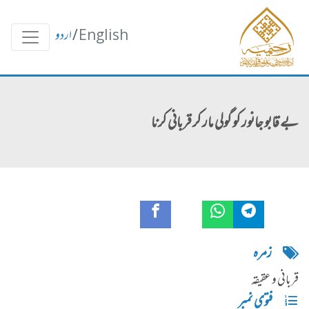
English
/
اردو
بے قابو جانور کو گولی مار کر قربانی کرنا
زمره
قربانی و عقیقہ
فتوی نمبر