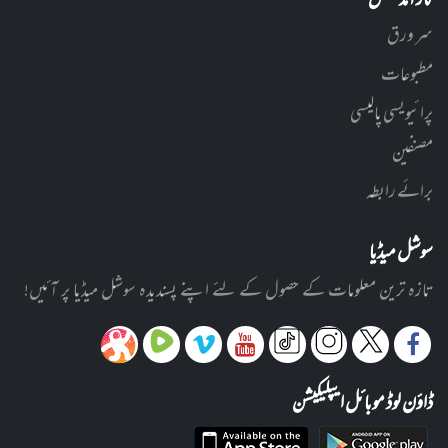
کارآمد لنکس
سر ورق
مطبوعات
پرائیویسی پالیسی
مصنفین
برائے رابطہ
سوشل میڈیا
تازہ ترین معلومات کے حصول کے لئے اپنے پسندیدہ سوشل میڈیا پر آئیں!
ڈاؤن لوڈ موبائل ایپلیکیشن