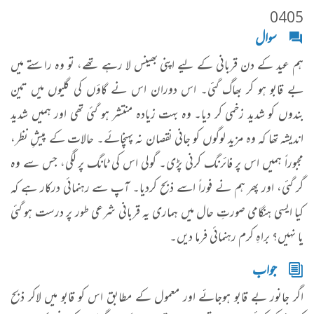
0405
سوال
ہم عید کے دن قربانی کے لیے اپنی بھینس لا رہے تھے، تو وہ راستے میں
بے قابو ہو کر بھاگ گئی۔ اس دوران اس نے گاؤں کی گلیوں میں تین
بندوں کو شدید زخمی کر دیا۔ وہ بہت زیادہ منتشر ہو گئی تھی اور ہمیں شدید
اندیشہ تھا کہ وہ مزید لوگوں کو جانی نقصان نہ پہنچائے۔ حالات کے پیشِ نظر،
مجبوراً ہمیں اس پر فائرنگ کرنی پڑی۔ گولی اس کی ٹانگ پر لگی، جس سے وہ
گر گئی، اور پھر ہم نے فوراً اسے ذبح کردیا۔ آپ سے رہنمائی درکار ہے کہ
کیا ایسی ہنگامی صورتِ حال میں ہماری یہ قربانی شرعی طور پر درست ہو گئی
یا نہیں؟ براہِ کرم رہنمائی فرما دیں۔
جواب
اگر جانور بے قابو ہوجائے اور معمول کے مطابق اس کو قابو میں لاکر ذبح