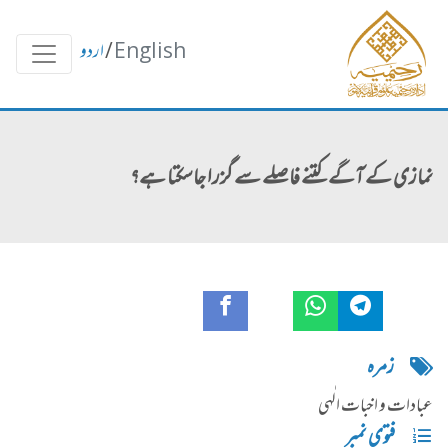
English
/
اردو
نمازی کے آگے کتنے فاصلے سے گزرا جاسکتا ہے؟
زمره
عبادات و اخبات الٰہی
فتوی نمبر