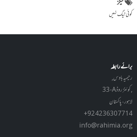
ٹیگز
کوئی ٹیگ نہیں
برائے رابطہ
رحیمیہ ہاوس,
33-A کوئنز روڈ ,
لاہور، پاکستان
+92 42 3630 7714
info@rahimia.org