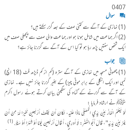
0407
سوال
(1) نمازی کے آگے سے کتنی صف کے بعد گزر سکتے ہیں؟
(2) اگر جماعت میں شامل ہونا ہو اور جماعت والی صف سے پچھلی صف میں
ایک شخص سنتیں پڑھ رہا ہو تو کیا اس کے آگے سے گزرنا جائز ہے؟
جواب
(1) چھوٹی مسجد میں نمازی کے آگے سترہ (کم از کم ڈیڑھ فٹ (18 انچ)
لمبی اور ایک انگلی کے برابر موٹی چیز) کے بغیر گزرنا جائز نہیں ہے۔ نمازی
کے آگے سے گزرنے کے گناہ کی سنگینی بیان کرتے ہوئے رسول اکرم
ﷺ نے ارشاد فرمایا :
لَوْ يَعْلَمُ الْمَارُّ بَيْنَ يَدَيِ الْمُصَلِّي مَاذَا عَلَيْهِ، لَكَانَ أَنْ يَقِفَ أَرْبَعِينَ خَيْرًا لَهُ مِنْ أَنْ
(1)
يَمُرَّ بَيْنَ يَدَيْهِ"، قَالَ أَبُو النَّضْرِ: لَا أَدرِي، أَ قَالَ أَرْبَعِينَ يَوْمًا أَوْ شَهْرًا أَوْ سَنَةً.