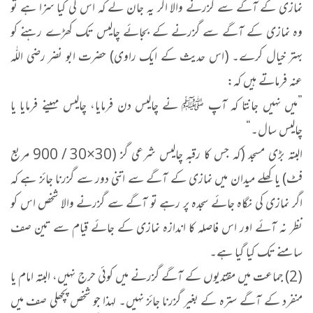
​نمازی کے آگے سے گزرنے والا اگر یہ جان لے کہ اس کی کیا سزا ہے تو
وہ نمازی کے آگے سے گزرنے کے بجائے چالیس تک کھڑے رہنے کو
بہتر خیال کرے۔ (اس حدیث کے ایک راوی) حضرت ابو نضر رضی اللّٰہ
عنہ فرماتے ہیں کہ:
”​میں نہیں جانتا کہ آپ ﷺ نے چالیس دن فرمایا، چالیس مہینے فرمایا یا
چالیس سال۔“
​البتہ بڑی مسجد (کہ جس کا رقبہ چالیس شرعی گز (30×30 / 900 مربع
فٹ) یا کھلے میدان میں نمازی کے آگے سے اتنی دور سے گزرنا جائز ہے کہ
اگر نمازی کی نگاہ جائے سجدہ پر رہے تو آگے سے گزرنے والا شخص اس کو
نظر نہ آئے اور اس فاصلہ کا اندازہ نمازی کے جائے قیام سے تین صف
سامنے تک کیا گیا ہے۔
(2) جماعت میں مقتدیوں کے آگے گزرنے میں کوئی حرج نہیں، البتہ امام یا
منفرد کے آگے سترہ کے بغیر گزرنا جائز نہیں۔ لہذا جو شخص پچھلی صف میں