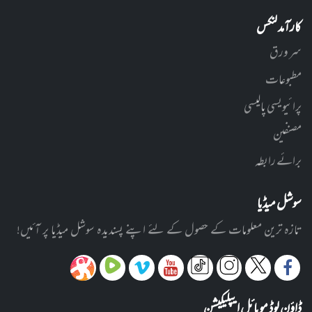
کارآمد لنکس
سر ورق
مطبوعات
پرائیویسی پالیسی
مصنفین
برائے رابطہ
سوشل میڈیا
تازہ ترین معلومات کے حصول کے لئے اپنے پسندیدہ سوشل میڈیا پر آئیں!
ڈاؤن لوڈ موبائل ایپلیکیشن