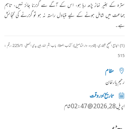
سترہ کے بغیر نماز پڑھ رہا ہو، اس کے آگے سے گزرنا جائز نہیں، تاہم
جماعت میں شامل ہونے کے لیے متبادل راستہ نہ ہو تو گزرنے کی گنجائش
ہے۔​
(1) الجامع الصحیح للبخاری، (قاہرہ، دار التاصیل)، کتاب الصلاۃ، باب اثم المار بین یدی المصلی، 225/1، رقم :
515
مقام
رحیم یار خان
تاریخ اور وقت
اپریل 28, 2026 @ 02:47شام