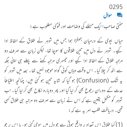
0295
سوال
مفتی صاحب! ایک مسئلے کی وضاحت اور فتویٰ مطلوب ہے:
میاں بیوی کے درمیان جھگڑا ہوا جس میں شوہر نے طلاق کے الفاظ ادا
کیے۔ شوہر نے دل میں تین طلاقوں کا سوچا تھا، لیکن زبان سے صرف دو
مرتبہ طلاق کے الفاظ ادا کیے اور تیسری مرتبہ کہنے سے پہلے ہی اپنی جگہ
سے اٹھ کر چلا گیا۔ اس وقت وہاں کوئی گواہ موجود نہیں تھا۔ بعد میں شوہر کو
یہ شک (Confusion) ہو گیا کہ شاید تین ہو گئی ہیں، چنانچہ احتیاطاً
عدت کے دوران رجوع بھی کر لیا گیا اور پھر دوبارہ نکاح بھی کر لیا گیا۔ اب
شوہر کو مکمل یقین ہے کہ اس نے زبان سے صرف دو مرتبہ ہی طلاق کہی
تھی۔ دریافت طلب امر یہ ہے کہ:
(1) کیا طلاق اس تعداد پر واقع ہوتی ہے جو دل میں سوچی گئی ہو، یا اس پر جو