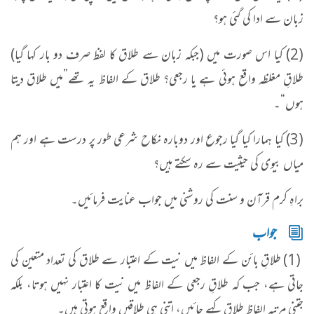
زبان سے ادا کی گئی ہو؟
(2) کیا اس صورت میں (جبکہ زبان سے طلاق کا لفظ صرف دو بار کہا گیا)
طلاقِ مغلظہ واقع ہوئی ہے یا رجعی؟ طلاق کے الفاظ یہ تھے”میں طلاق دیتا
ہوں“۔
(3) کیا ہمارا کیا گیا رجوع اور دوبارہ نکاح شرعی طور پر درست ہے اور ہم
میاں بیوی کی حیثیت سے رہ سکتے ہیں؟
براہِ کرم قرآن و سنت کی روشنی میں جواب عنایت فرمائیں۔
جواب
(1) طلاقِ بائن کے الفاظ میں نیت کے اعتبار سے طلاق کی تعداد متعین کی
جاتی ہے، جب کہ طلاقِ رجعی کے الفاظ میں نیت کا اعتبار نہیں ہوتا، بلکہ
جتنی مرتبہ الفاظِ طلاق کہے جائیں، اتنی ہی طلاقیں واقع ہوتی ہیں۔