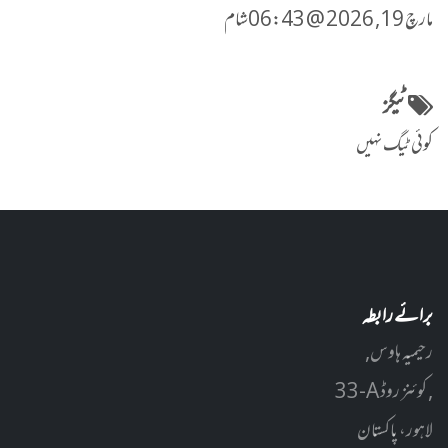
مارچ 19, 2026 @ 06:43شام
ٹیگز
کوئی ٹیگ نہیں
برائے رابطہ
رحیمیہ ہاوس,
33-A کوئنز روڈ ,
لاہور، پاکستان