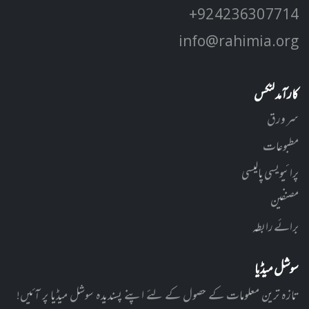
+92 42 3630 7714
info@rahimia.org
کارآمد لنکس
سر ورق
مطبوعات
پرائیویسی پالیسی
مصنفین
برائے رابطہ
سوشل میڈیا
تازہ ترین معلومات کے حصول کے لئے اپنے پسندیدہ سوشل میڈیا پر آئیں!