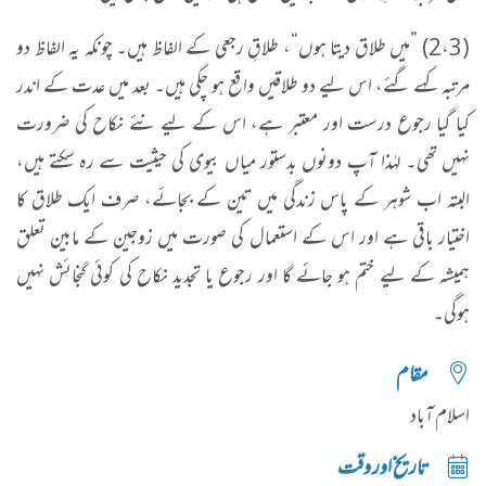
(2،3) ”میں طلاق دیتا ہوں“، طلاقِ رجعی کے الفاظ ہیں۔ چونکہ یہ الفاظ دو
مرتبہ کہے گئے، اس لیے دو طلاقیں واقع ہو چکی ہیں۔ بعد میں عدت کے اندر
کیا گیا رجوع درست اور معتبر ہے، اس کے لیے نئے نکاح کی ضرورت
نہیں تھی۔ لہٰذا آپ دونوں بدستور میاں بیوی کی حیثیت سے رہ سکتے ہیں،
البتہ اب شوہر کے پاس زندگی میں تین کے بجائے، صرف ایک طلاق کا
اختیار باقی ہے اور اس کے استعمال کی صورت میں زوجین کے مابین تعلق
ہمیشہ کے لیے ختم ہو جائے گا اور رجوع یا تجدید نکاح کی کوئی گنجائش نہیں
ہوگی۔
مقام
اسلام آباد
تاریخ اور وقت