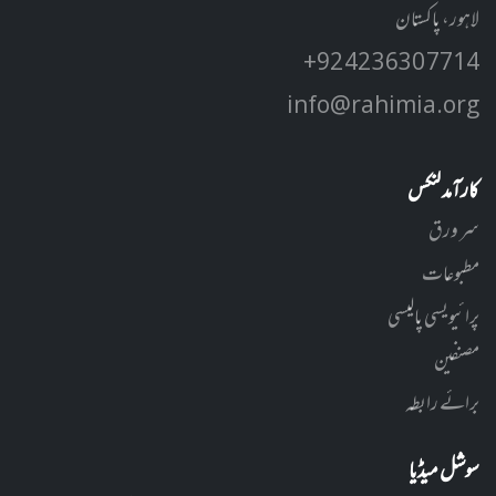
لاہور، پاکستان
+92 42 3630 7714
info@rahimia.org
کارآمد لنکس
سر ورق
مطبوعات
پرائیویسی پالیسی
مصنفین
برائے رابطہ
سوشل میڈیا