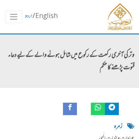
English
/
اردو
وتر کی آخری رکعت کے رکوع میں شامل ہونے والے کے لیے دعاء
قنوت پڑھنے کا حکم
زمره
عبادات و اخبات الٰہی