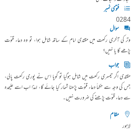
فتوی نمبر
0284
سوال
وتر کی آخری رکعت میں مقتدی امام کے ساتھ شامل ہوا، تو وہ دعاء قنوت
پڑھے گا یا نہیں؟
جواب
​مقتدی اگر تیسری رکعت میں شامل ہوگیا تو گویا اس نے پوری رکعت پالی،
جس کی وجہ سے حکماً دعاء قنوت پڑھنا شمار کیا جائے گا، لہذا اب اسے علیحدہ
سے دعاء قنوت پڑھنے کی ضرورت نہیں۔
مقام
لاہور