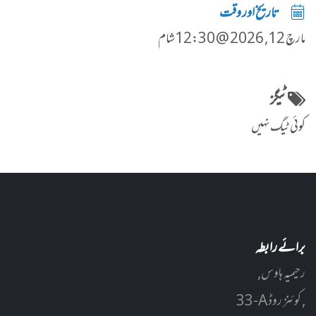
تاریخ اور وقت
مارچ 12, 2026 @ 12:30شام
ٹیگز
کوئی ٹیگ نہیں
برائے رابطہ
رحیمیہ ہاوس,
33-A کوئنز روڈ ,