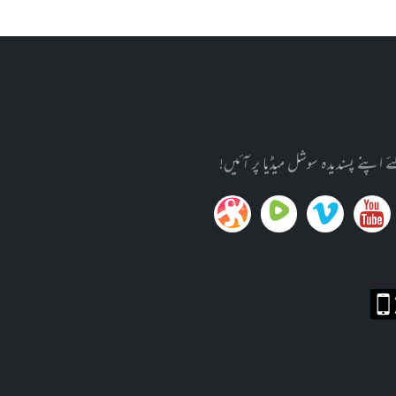
پنے پسندیدہ سوشل میڈیا پر آئیں!