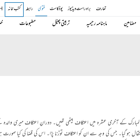
تعارف
براہ راست ویڈیوز
پوڈکاسٹ
فتوی
رابطہ
کتب خانہ
H
مضامین
ماہنامہ رحیمیہ
تربیتی چینل
مطبوعات
خب
مبارک کے آخری عشرہ میں اعتکاف بیٹھی تھیں۔ دورانِ اعتکاف میری والدہ ک
ال ہو گیا۔ جس کی وجہ سے ان کو اعتکاف توڑنا پڑا۔ اس کی قضا کی کیا صورت ہو 