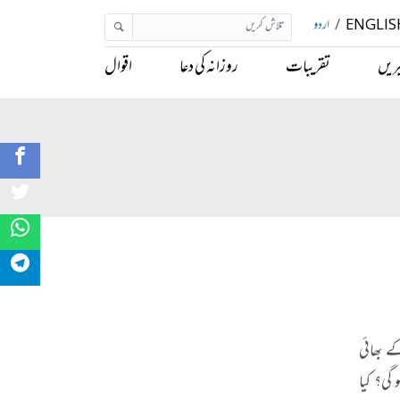
ENGLIS
/
اردو
ریں
تقریبات
روزانہ کی دعا
اقوال
ے بھائی
گی؟ کیا