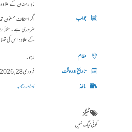
ماہِ رمضان کے علاوہ 
جواب
اگر اعتکاف مسنون تھا
ضروری ہے۔ مثلاً ر
کے علاوہ اس کی قضا ہ
مقام
لاہور
تاریخ اور وقت
فروری 28, 2026 @ 03:45شام
ماخذ
ماہنامہ رحیمیہ
ٹیگز
کوئی ٹیگ نہیں