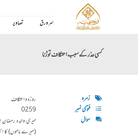
سر ورق
تصاویر
کسی عذر کے سبب اعتکاف توڑنا
زمره
روزہ و اعتکاف
فتوی نمبر
0259
سوال
میری والدہ رمضان ال
(میرے ماموں) کا انتق