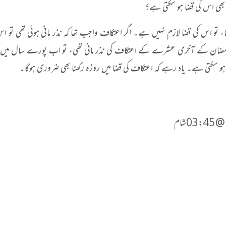
بھی اس کی قضا ہو سکتی ہے؟
، تو اس کی قضا لازم نہیں ہے۔ اگر اعتکاف واجب تھا کہ نذر مانی ہوئی تھی تو اس
مضان کے آخری عشرے کے اعتکاف کی نذر مانی تھی، تو اب پورے سال میں
و سکتی ہے۔ یاد رہے کہ اعتکاف کی قضا میں روزہ رکھنا بھی ضروری ہوگا۔