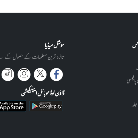
نکس
سوشل میڈیا
تازہ ترین معلومات کے حصول کے لئے ا
 پالیسی
ڈاؤن لوڈ موبائل ایپلیکیشن
بطہ