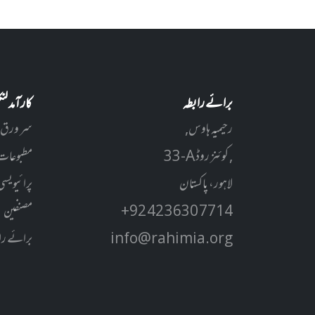
برائے رابطہ
کارآمد ل
رحیمیہ ہاوس,
سر ورق
33-A کوئنز روڈ ,
مطبوعات
لاہور، پاکستان
پرائیویسی
+92 42 3630 7714
مصنفین
info@rahimia.org
برائے را