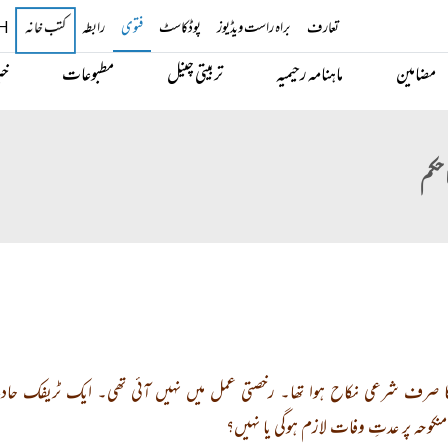
تعارف
براہ راست ویڈیوز
پوڈکاسٹ
فتوی
رابطہ
H
کتب خانہ
مضامین
ماہنامہ رحیمیہ
تربیتی چینل
مطبوعات
خب
حکم
 صرف شرعی نکاح ہوا تھا۔ رخصتی عمل میں نہیں آئی تھی۔ ایک ٹریفک حاد
منکوحہ پر عدتِ وفات لازم ہوگی یا نہیں؟