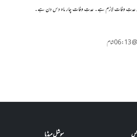
ہ پر عدتِ وفات لازم ہے۔ عدتِ وفات چار ماہ دس دن ہے۔
نکس
سوشل میڈیا