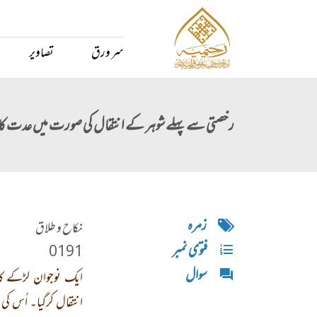
سر ورق
تصاویر
رخصتی سے پہلے شوہر کے انتقال کی صورت میں عدت کا 
زمره
نکاح و طلاق
فتوی نمبر
0191
سوال
ایک نوجوان لڑکے کا
انتقال کرگیا۔ اُس کی 