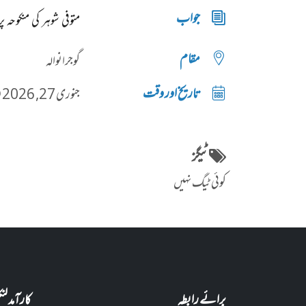
جواب
متوفی شوہر کی منکوح
مقام
گوجرانوالہ
تاریخ اور وقت
جنوری 27, 2026 @ 06:13شام
ٹیگز
کوئی ٹیگ نہیں
برائے رابطہ
کارآمد ل