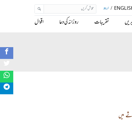
ENGLIS
/
اردو
ریں
تقریبات
روزانہ کی دعا
اقوال
ثے میں