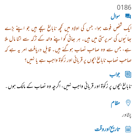
0186
سوال
ایک شخص فوت ہوا، جس کی اولاد میں کچھ نابالغ بچے ہیں جو اپنے بڑے
بھائیوں کی سرپرستی میں ہیں۔ ہر بھائی کو اپنے والد کے ترکہ سے اتنا مال ملا
ہے، جس سے وہ صاحبِ نصاب ہوگئے ہیں۔ قابلِ دریافت امر یہ ہے کہ
صاحب نصاب نابالغ بچوں پر قربانی اور زکوٰۃ واجب ہے یا نہیں؟
جواب
نابالغ بچوں پر زکوٰۃ اور قربانی واجب نہیں، اگرچہ وہ نصاب کے مالک ہوں
۔
مقام
پشاور
تاریخ اور وقت