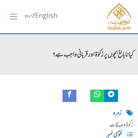
English
/
اردو
کیا نابالغ بچوں پر زکوٰۃ اور قربانی واجب ہے؟
زمره
زکوٰۃ و صدقات
فتوی نمبر