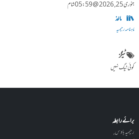
جنوری 25, 2026 @ 05:59شام
ماخذ
ماہنامہ رحیمیہ
ٹیگز
کوئی ٹیگ نہیں
برائے رابطہ
رحیمیہ ہاوس,