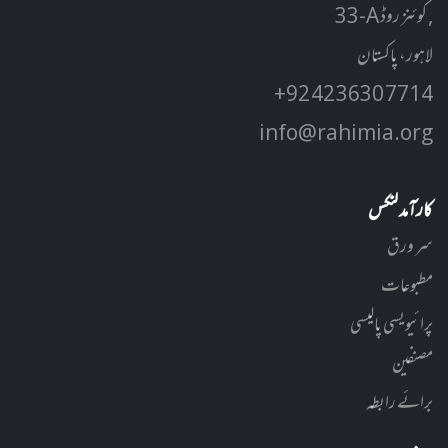
33-A کوئنز روڈ ,
لاہور، پاکستان
+92 42 3630 7714
info@rahimia.org
کارآمد لنکس
سر ورق
مطبوعات
پرائیویسی پالیسی
مصنفین
برائے رابطہ