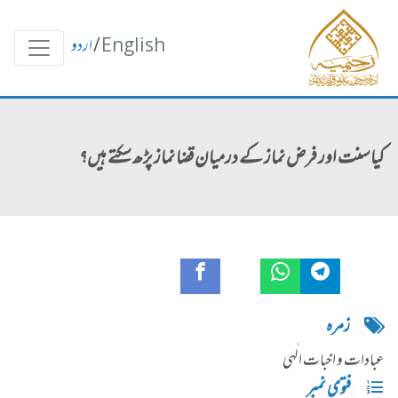
English
/
اردو
کیا سنت اور فرض نماز کے درمیان قضا نماز پڑھ سکتے ہیں؟
زمره
عبادات و اخبات الٰہی
فتوی نمبر