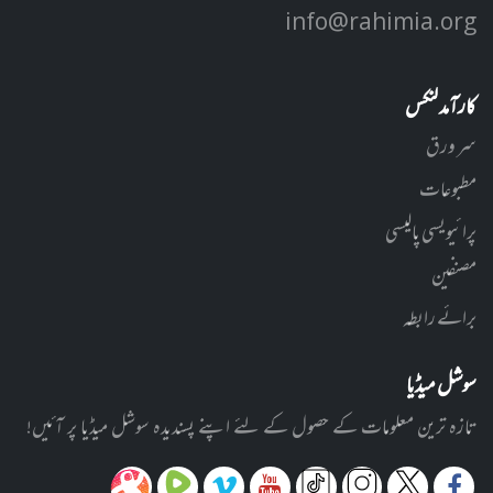
info@rahimia.org
کارآمد لنکس
سر ورق
مطبوعات
پرائیویسی پالیسی
مصنفین
برائے رابطہ
سوشل میڈیا
تازہ ترین معلومات کے حصول کے لئے اپنے پسندیدہ سوشل میڈیا پر آئیں!