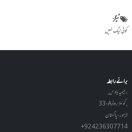
ٹیگز
کوئی ٹیگ نہیں
برائے رابطہ
رحیمیہ ہاوس,
33-A کوئنز روڈ ,
لاہور، پاکستان
+92 42 3630 7714