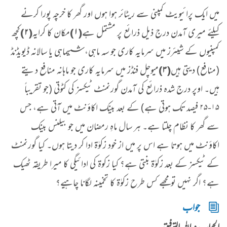
میں ایک پرائیویٹ کمپنی سے ریٹائر ہوا ہوں اور گھر کا خرچہ پورا کرنے
کیلئے میری آمدن درج ذیل ذرائع پر مشتمل ہے
(۱)
مکان کا کرایہ
(۲)
کچھ
کمپنیوں کے شیئرز میں سرمایہ کاری جو سہ ماہی، ششماہی یا سالانہ ڈیویڈنڈ
(منافع) دیتی ہیں
(۳)
میوچل فنڈز میں سرمایہ کاری جو ماہانہ منافع دیتے
ہیں۔ اوپر درج شدہ ذرائع کی آمدن گورنمنٹ ٹیکسز کی کٹوتی (جو تقریباً
۱۵-۲۵ فیصد تک ہوتی ہے) کے بعد بینک اکاؤنٹ میں آتی ہے، جس
سے گھر کا نظام چلتا ہے۔ ہر سال ماہِ رمضان میں جو بیلنس بینک
اکاؤنٹ میں ہوتا ہے اس پر میں از خود زکوٰۃ ادا کر دیتا ہوں۔ کیا گورنمنٹ
کے ٹیکسز کے بعد زکوٰۃ بنتی ہے؟ کیا زکوۃ کی ادائیگی کا میرا طریقہ ٹھیک
ہے؟ اگر نہیں تو مجھے کس طرح زکوٰۃ کا تخمینہ لگانا چاہیے؟
جواب