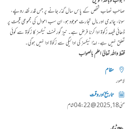
الجواب وباللہ التوفیق
صاحب نصاب شخص کے پاس سال گذر جانے پر جس قدر نقد روپے،
سونا، چاندی اور مال تجارت موجود ہو، ان سب اموال کی مجموعی قیمت پر
ڈھائی فیصد زکوۃ ادا کرنا فرض ہے۔ نیز گورنمنٹ ٹیکسز کا زکوٰۃ سے کوئی
تعلق نہیں ہے، لہذا ٹیکسز کی ادائیگی سے زکوٰۃ ادا نہیں ہوگی۔
فقط واللہ تعالیٰ اعلم بالصواب
مقام
لاھور
تاریخ اور وقت
مئی 18, 2025 @ 04:22شام