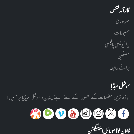
کارآمد لنکس
سر ورق
مطبوعات
پرائیویسی پالیسی
مصنفین
برائے رابطہ
سوشل میڈیا
تازہ ترین معلومات کے حصول کے لئے اپنے پسندیدہ سوشل میڈیا پر آئیں!
ڈاؤن لوڈ موبائل ایپلیکیشن