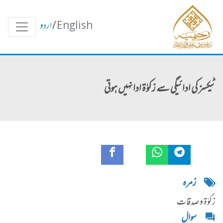
English
/
اردو
ٹیکسز کی ادائیگی سے زکوٰۃ ادا نہیں ہوتی
زمره
زکوٰۃ و صدقات
سوال