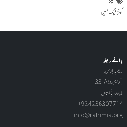
ٹیگز
کوئی ٹیگ نہیں
برائے رابطہ
رحیمیہ ہاوس,
33-A کوئنز روڈ ,
لاہور، پاکستان
+92 42 3630 7714
info@rahimia.org