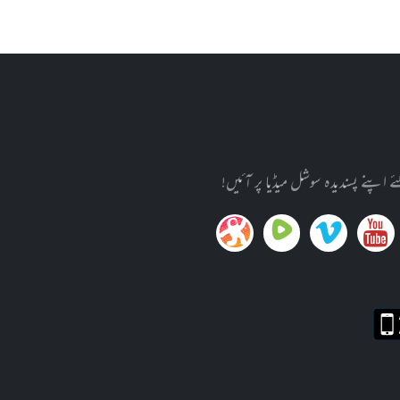
پنے پسندیدہ سوشل میڈیا پر آئیں!