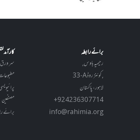
برائے رابطہ
کارآمد ل
رحیمیہ ہاوس,
سر ورق
33-A کوئنز روڈ ,
مطبوعات
لاہور، پاکستان
پرائیویسی
+92 42 3630 7714
مصنفین
info@rahimia.org
برائے را