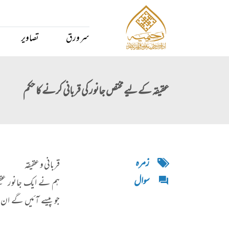
سر ورق
تصاویر
عقیقہ کے لیے مختص جانور کی قربانی کرنے کا حکم
زمره
قربانی و عقیقہ
سوال
ہم نے ایک جانور عق
جو پیسے آئیں گے ان پ