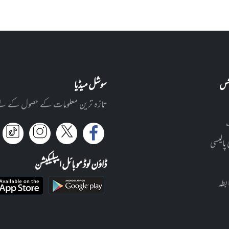
نکس
سوشل میڈیا
تازہ ترین معلومات کے حصول کے لئے ا
 پالیسی
ڈاؤن لوڈ موبائل ایپلیکیشن
بطہ