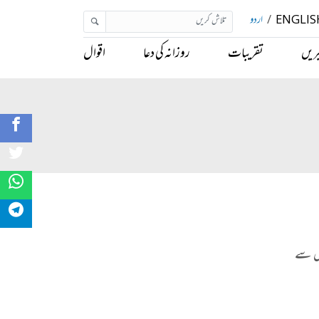
ENGLIS
/
اردو
ریں
تقریبات
روزانہ کی دعا
اقوال
اس سے