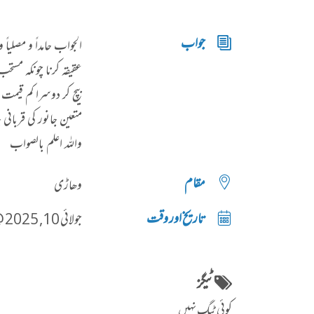
جواب
​الجواب حامداً و مصلیاً و 
​عقیقہ کرنا چونکہ مس
بیچ کر دوسرا کم قیمت 
متعین جانور کی قربانی
واللہ اعلم بالصواب​
مقام
وھاڑی
تاریخ اور وقت
جولائی 10, 2025 @ 03:30شام
ٹیگز
کوئی ٹیگ نہیں