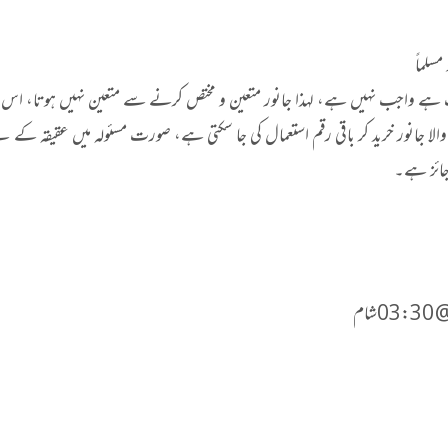
مسلماً
تحب ہے واجب نہیں ہے، لہذا جانور متعین و مختص کرنے سے متعین نہیں ہوتا، اس ج
والا جانور خرید کر باقی رقم استعمال کی جا سکتی ہے، صورت مسئولہ میں عقیقہ کے ل
 جائز ہے۔