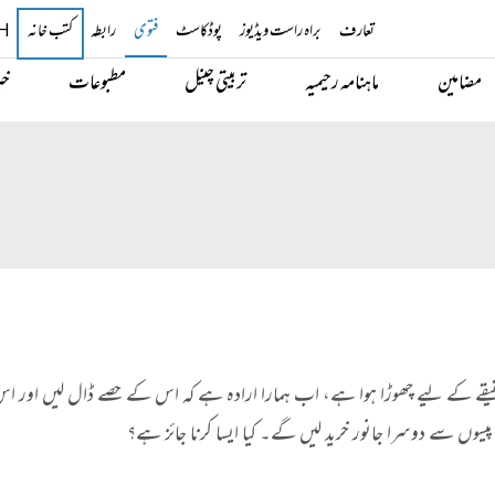
تعارف
براہ راست ویڈیوز
پوڈکاسٹ
فتوی
رابطہ
کتب خانہ
H
مضامین
ماہنامہ رحیمیہ
تربیتی چینل
مطبوعات
خب
یقے کے لیے چھوڑا ہوا ہے، اب ہمارا ارادہ ہے کہ اس کے حصے ڈال لیں اور 
یسوں سے دوسرا جانور خرید لیں گے۔ کیا ایسا کرنا جائز ہے؟