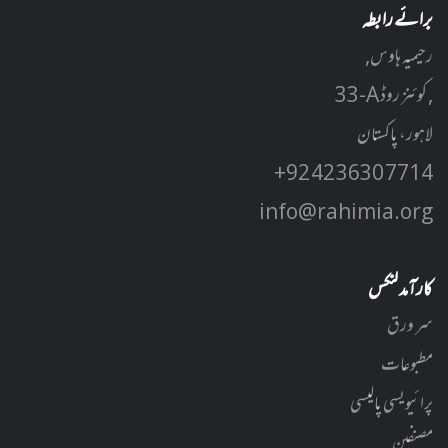
برائے رابطہ
رحیمیہ ہاوس,
33-A کوئنز روڈ ,
لاہور، پاکستان
+92 42 3630 7714
info@rahimia.org
کارآمد لنکس
سر ورق
مطبوعات
پرائیویسی پالیسی
مصنفین