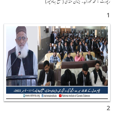
رپورٹ : محمد خورشید۔ یزمان منڈی (ضلع بہاولپور)
1
2