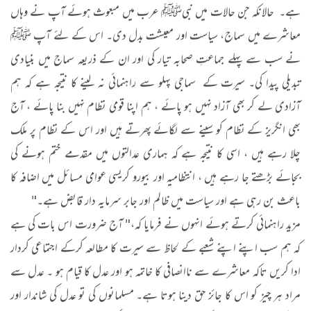
ہے۔ حالانکہ جن حالات میں نبیﷺ عرب میں مبعوث ہوئے آپ نے وہاں
معاشرے میں سماج، سیاست اور معیشت بدل دی۔ اس کے لئے آپ ﷺ
نے سب سے پہلے جماعتِ صحابہ تیار کی اور ان کے ذریعہ سماج میں بنیادی
تبدیلی پیدا کی۔ سیرت کے سماجی پہلو سے راہنمائی نہ لینے کا نتیجہ ہے کہ ہم
آزادی لے کر بھی آزاد نہیں ہو پائے ، ہم اپنا قومی نظام نہیں بنا پائے ، آج
بھی انگریز کے نظام کو سینے سے لگائے پھرتے ہیں اور اس کے نظام پر ملک
چلا رہے ہیں ، اسی کا نتیجہ ہے کہ ہماری عدالتوں میں مقدمے ختم ہونے کی
بجائے بڑھتے جا رہے ہیں ، انتظامیہ اور بیورو کریسی عوامی مسائل میں اضافہ کا
باعث بن رہی ہے اور سیاست میں ظالم اور جابر سرمایہ دار قابض ہے۔"
مزید راہنمائی کرتے ہوئے انہوں نے فرمایا کہ،" آج ضرورت اس بات کی ہے
کہ ہم سب اپنے اپنے شعبے کے لحاظ سے سیرت کا مطالعہ کرکے اجتماعی کردار
ادا کریں تاکہ معاشرے سے ناانصافی کا خاتمہ ہو اور عدل کا قیام ہو ۔ عدل سے
مراد ہر چیز کو اس کا جائز حق دینا ہوتا ہے۔ مسلمانوں کی تو عدل کی شاندار اور