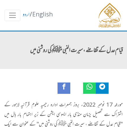
English
/
اردو
قیام عدل کے تقاضے ، سیرت النبی ﷺ کی روشنی میں
مورخہ 17 نومبر 2022ء بروز جمعرات ادارہ رحیمیہ علومِ قرآنیہ لاہور کے
اشتراک سے تحصیل یزمان منڈی بار ایسوسی ایشن کے زیر اہتمام بار ہال میں
"قیام عدل کے تقاضے ، سیرت النبی ﷺ کی روشنی میں" کے عنوان سے ایک