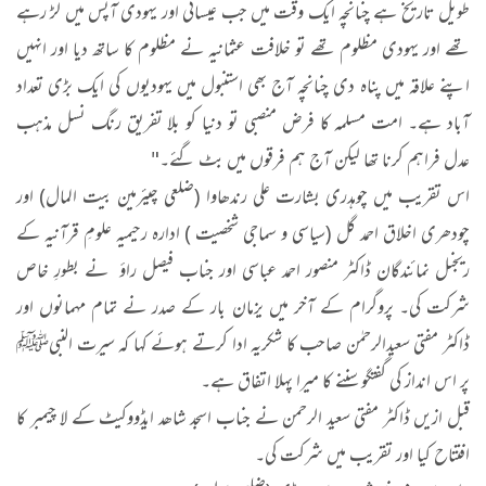
طویل تاریخ ہے چنانچہ ایک وقت میں جب عیسائی اور یہودی آپس میں لڑ رہے
تھے اور یہودی مظلوم تھے تو خلافت عثمانیہ نے مظلوم کا ساتھ دیا اور انہیں
اپنے علاقہ میں پناہ دی چنانچہ آج بھی استنبول میں یہودیوں کی ایک بڑی تعداد
آباد ہے۔ امت مسلمہ کا فرض منصبی تو دنیا کو بلا تفریق رنگ نسل مذہب
عدل فراہم کرنا تھا لیکن آج ہم فرقوں میں بٹ گئے۔"
اس تقریب میں چوہدری بشارت علی رندھاوا (ضلعی چیئرمین بیت المال) اور
چودھری اخلاق احمد گل (سیاسی و سماجی شخصیت ) ادارہ رحیمیہ علومِ قرآنیہ کے
ریجنل نمائندگان ڈاکٹر منصور احمد عباسی اور جناب فیصل راؤ نے بطورِ خاص
شرکت کی۔ پروگرام کے آخر میں یزمان بار کے صدر نے تمام مہمانوں اور
ڈاکٹر مفتی سعیدالرحمٰن صاحب کا شکریہ ادا کرتے ہوئے کہا کہ سیرت النبیﷺ
پر اس انداز کی گفتگو سننے کا میرا پہلا اتفاق ہے۔
قبل ازیں ڈاکٹر مفتی سعید الرحمن نے جناب اسجد شاھد ایڈووکیٹ کے لا چیمبر کا
افتتاح کیا اور تقریب میں شرکت کی۔