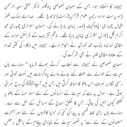
سیمینار کا انعقاد ہوا، جس کے مہمانِ خصوصی پروفیسر ڈاکٹر مفتی سعید الرحمٰن
(سرپرست ادارہ رحیمیہ علوم قرآنیہ(ٹرسٹ) لاہور) تھے۔ صدارت جناب ظفر
اقبال چوہدری ایڈووکیٹ (صدر یزمان بار) نے کی۔ مہمان اعزازی چوہدری محمد
اکرم گِل (جنرل سیکرٹری یزمان بار) تھے۔ ناظم تقریب کے فرائض ادارہ کے
مقامی نمائندہ جناب محمد خورشید نے انجام دئیے۔ سیمینار میں وکلاء کی کثیر تعداد
کے علاوہ مقامی طلبہ نے بھی شرکت کی ۔
مہمان خصوصی نے سیمینار سے خطاب کرتے ہوئے فرمایا،" ہمارے ہاں
سیرت کے حوالے سے منعقد کئے جانے والے پروگرامات میں نعت خوانی اور
رسمی تقاریر صرف اس پہلو کا احاطہ کرتی ہیں جس میں آپﷺ کی مدح سرائی
ہوتی ہے ، سوال یہ ہے کہ سیرت کے انسانوں کے لئے اسوہ حسنہ کے پہلو پر
گفتگو کیوں نہیں کی جاتی۔ جس کا تعلق سماج کے مسائل کے حل سے ہے۔
ہمارے ہاں بڑی غلط فہمی یہ پیدا کی گئی کہ 'دنیا کافروں کے لئے اور آخرت
مسلمانوں کے لئے ہے' یہ تصور سیرت کے بنیادی پیغام کے بالکل برعکس