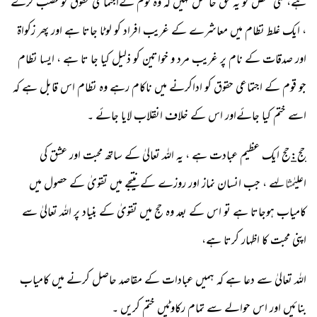
ہے،کسی شخص کو یہ حق حاصل نہیں کہ وہ قوم کےاجتماعی حقوق کوغصب کرے
، ایک غلط نظام میں معاشرے کے غریب افراد کو لوٹا جاتا ہے اور پھر زکواۃ
اور صدقات کے نام پر غریب مرد و خواتین کو ذلیل کیا جا تا ہے ، ایسا نظام
جو قوم کے اجتماعی حقوق کو اداکرنے میں ناکام رہے وہ نظام اس قابل ہے کہ
اسے ختم کیا جائےاور اس کے خلاف انقلاب لایا جائے ۔
حج:
حج ایک عظیم عبادت ہے ، یہ اللہ تعالیٰ کے ساتھ محبت اور عشق کی
اعلیٰ
مثال
ہے ، جب انسان نماز اور روزے کے نتیجے میں تقویٰ کے حصول میں
کامیاب ہوجاتا ہے تو اس کے بعد وہ حج میں تقویٰ کے بنیاد پر اللہ تعالیٰ سے
اپنی محبت کا اظہار کرتا ہے،
اللہ تعالیٰ سے دعا ہے کہ ہمیں عبادات کے مقاصد حاصل کرنے میں کامیاب
بنائیں اور اس حوالے سے تمام رکاوٹیں ختم کریں ۔