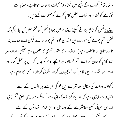
، نماز قائم کرنے کے نتیجے میں فحشاء ومنکرات کا خاتمہ ہوتاہے، معاہدات
توڑنے کو فحشاءاور خلاف عقل کام کرنے کومنکرات کہتے ہیں
.
روزہ:
نفس ک
و
تابع بنانے کیلئے روزہ فرض ہوا ( نفس کو ختم نہیں کیا جا تاکیونکہ
نفس ختم ہونے ک
ی صورت
میں انسان خود ختم ہوجاتا ہے لیکن اسےمہذب بنا
نااور تابع بنانامقصد ہے )۔روزے کا مقصد تقویٰ کا حصول ہےمتقی
سے مراد
، ہر
غلط کام کو جان
کر
اسے ختم کر
نا
اور ہر اچھے کام کو جان
کر
اس پر عمل کر
نا
اور
اسے معا شرے میں قائم کرنے ک
جدوجہد کر
نا
، تقویٰ کردار و عمل کا نام ہے،
زکواۃ
۔ دولت ک
ی
مثال معاشرے میں خون
کی طرح
ہے ہر انسان کے لئے
اتن
ی
دولت لازمی ہے کہ وہ اپنا گزر بسرآسانی سے کرسکے، ھوالذی خلق لکم ما فی
الارض جمیعاً۔ کسی معاشرے کے وسائل کا حق تمام انسانوں کے لئے