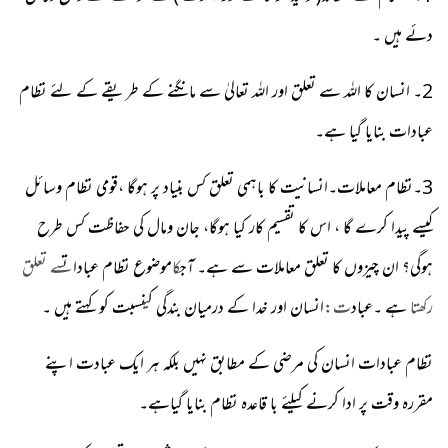
دئے ہیں ۔
2۔ انسان کا اللہ سے تعلق اور اللہ تعالیٰ سے مانگنے کے طریقے کے لئے نظام
عبادات بنایا گیا ہے۔
3۔نظام معاملات۔انسانیت کا باہمی تعلق کس بنیاد پر ہوگا ،قومی نظام وسائل
کیسے پیدا کرے گا ، اس کا تقسیم کار کیا ہوگا، جان ومال کی حفاظت کس طرح
ہوگی؟ ان چیزوں کا تعلق معاملات سے ہے۔ آج
کا
موضوع
نظام عبادات
سے تعلق
رکھتا
ہے ۔عباد
ت:
انسان اور خدا کے درمیان بندگی ک
ی
نسبت کو کہتے ہیں ۔
نظام عبادات انسان کی مرضی کے مطابق نہیں بلکہ ہر ایک عبادت اپنے
مقررہ وقت پر ادا کرنے کیلئے با قاعدہ نظام بنایا گیاہے۔