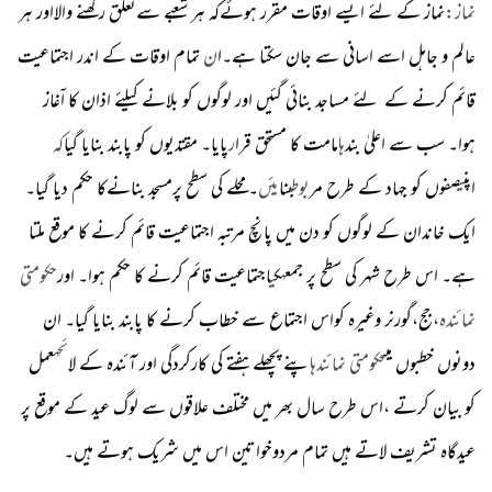
نماز:
نماز کے لئے ایسے اوقات مقرر ہوئےکہ ہر شعبے سےتعلق رکھنے والااور ہر
عالم و جاہل اسے اسانی سے جان سکتا ہے۔ا
ن
تمام اوقات کے اندر اجتماعیت
قائم کرنے کے لئے مساجد بنائی گئیں اور لوگوں کو بلانے کیلئے اذان کا اۤغاز
ہوا۔ سب سے اعلیٰ ب
ند
ہ
امامت کا مستحق قرا
ر
پایا۔ مقتدیوں کو پابند بنایا گیا
کہ
اپن
ی
صفوں کو جہاد کے طرح م
ربوط
بنا
یئں
۔محلے کی سطح پرمسجد بنانےکا حکم دیا گیا۔
ایک خاندان کے لوگوں کو دن میں پانچ مرتبہ اجتماعیت قائم کرنے کا موقع ملتا
ہے۔ اس طرح شہر کی سطح پر جمع
ہ
ک
ی
اجتماعیت قائم کرنے کا حکم ہوا۔ اور
حکومتی
نمائندہ
،جج،گورنر وغیرہ کواس اجتماع سے خطاب کرنے کا پابند بنایا گیا۔ ان
دونوں خطبوں میں
حکومتی نمائندہ
اپنے پچھلے ہفتے ک
ی
کارکردگی اور آئندہ کے لا
ئحہ
عمل
کو بیان کرتے ،اس طرح سال بھر میں مختلف علاقوں
سے لوگ ع
ید کے موقع پر
عیدگاہ تشریف لاتے ہیں تمام مردوخواتین
اس
میں شریک ہوتے ہیں۔