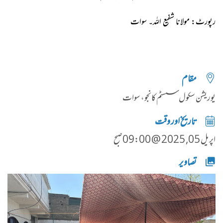
رپورٹ: مولانا شفیع اللہ۔ سوات
مقام
یوریشن سکول سسٹم کانجو، سوات
تاریخ اور وقت
اپریل 05, 2025 @ 09:00صبح
تصاویر