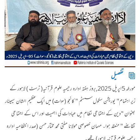
تفصیل
مورخہ 5اپریل 2025,بروز ہفتہ ادارہ رحیمیہ علوم قرآنیہ( ٹرسٹ ) لاہور کے
زیر اہتمام" یوریشن سکول سسٹم " کانجو (سوات) میں ایک عظیم الشان سیمینار
بعنوان "دین کے اجتماعی نظام میں عبادات کی اہمیت اور اس کے اجتماعی
تقاضے " منعقد ہوا۔
مہمان خصوصی مولانا مفتی محمد مختار حسن (صدر انتظامیہ ادارہ
رحیمیہ علوم قرآنیہ لاہور) تھے۔