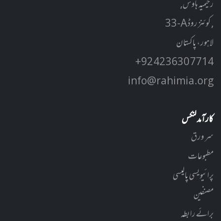
رحیمیہ ہاوس,
33-A کوئنز روڈ ,
لاہور، پاکستان
+92 42 3630 7714
info@rahimia.org
کارآمد لنکس
سر ورق
مطبوعات
پرائیویسی پالیسی
مصنفین
برائے رابطہ