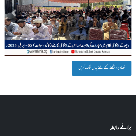
پچھلا
اگلا
تصاویر دیکھنے کے لئے یہاں کلک کریں
برائے رابطہ