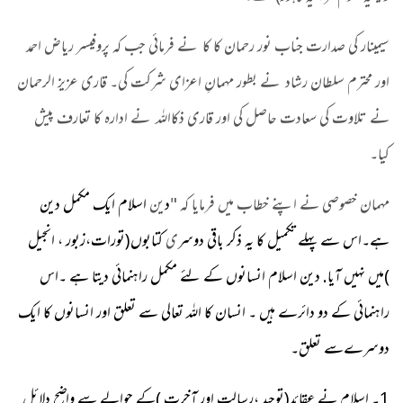
سیمینار کی صدارت جناب نور رحمان کا کا نے فرمائی جب کہ پروفیسر ریاض احمد
اور محترم سلطان رشاد نے بطور مہمانِ اعزای شرکت کی۔ قاری عزیز الرحمان
نے تلاوت کی سعادت حاصل کی اور قاری ذکااللہ نے ادارہ کا تعارف پیش
کیا۔
مہمان خصوصی نے اپنے خطاب میں فرمایا کہ "
د
ین
اسلام ایک مکمل دین
ہے۔اس سے پہلے تکمیل کا یہ ذکر باقی دوسر
ی
کتابوں(تورات،زبور ، انجیل
)میں نہیں آیا. دین اسلام انسانوں کے لئے مکمل راہنمائی دیتا ہے ۔اس
راہنمائی کے دو دائرے ہیں ۔ انسان کا اللہ تعالی سے تعلق اور انسانوں کا ایک
دوسرےسے تعلق۔
1۔ اسلام نے عقائد(توحید ،رسالت اور آخرت )کے حوالے سے واضح دلائل