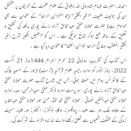
الحمدللہ ! حضرت الامام شاہ ولی اللہ دہلویؒ کے علوم حکمت کے خزینوں پر مشتمل
ان کی تالیفِ لطیف "الخیر الکثیر" (جو "خزائن الرحمة" کے عنوان سے بھی
موسوم ہے) حضرت مولانا مفتی عبدالخالق آزاد رائے پوری مدظلہ کی تحقیق و
تعلیق کے ساتھ طبع ہوکر شائع ہوچکی ہے،۔ اس کو "الفیض الکبیر شرح الخیر
الکثیر الملقب بمفاتح الرحمة لخزائن الحکمة" کا عنوان دیا گیا ہے ۔
اس کتاب کی تقریبِ رونمائی 22 محرم الحرام 1444ھ/ 21 اگست
2022ء بروز اتوار کو ادارہ رحیمیہ علومِ قرآنیہ (ٹرسٹ) لاہور کے السعید بلاک
کے کانفرنس روم میں منعقد ہوئی، جس میں شارح کتاب حضرت مولانا مفتی
عبدالخالق آزاد رائے پوری، سرپرست ادارہ ڈاکٹر مفتی سعیدالرحمن، صدر ادارہ
مولانا مفتی عبدالمتین نعمانی ، مولانا مفتی محمد مختار حسن اور مولانا مفتی عبدالقدیر
کے علاوہ ملک بھر سے علماء، پروفیسرز، وکلا، ڈاکٹرز، انجینئرز اور طلباء سمیت
زندگی کے مختلف شعبوں سے تعلق رکھنے والے نمائندہ افراد نے شرکت کی۔