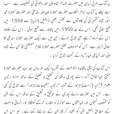
یہ کتاب عربی زبان میں حضرت الامام شاہ ولی اللہ دہلویؒ کی تصنیف ہے۔ سب
سے پہلے یہ کتاب امامِ انقلاب حضرت مولانا عبیداللہ سندھیؒ اور حضرت مولانا محمد
انور شاہ کشمیریؒ کی کاوشوں سے مجلس علمی ڈابھیل (انڈیا) سے 1934ء میں
طبع ہوئی تھی۔ اس کے بعد 1959ء میں پشاور سے طبع ہوئی ۔ اس کے علاوہ
اس کے اُردو ترجمے بھی شائع ہوئے۔ جن میں سے ایک حضرت مولانا سندھی کا
املائی ترجمہ ہے، جس کو معروف محقق حضرت مولانا غلام مصطفیٰ قاسمی نے شاہ
ولی اللہ اکیڈمی حیدرآباد کے تحت شائع کرایا ۔
اس کتاب کی پہلی باقاعدہ اشاعت کے تقریباً ایک سو سال بعد اب حضرت مولانا
مفتی عبدالخالق آزد رائے پوری مدظلہ کی تحقیق و تعلیق کے ساتھ ادارہ رحیمیہ
علومِ قرآنیہ (ٹرسٹ) لاہور کے شعبہ "رحیمیہ مطبوعات لاہور" سے شائع کی گئی
ہے۔ جس میں حضرت رائے پوری نے تدقیق و تحقیق کے ساتھ اس کے متن
کو مختلف نسخوں اور طباعتوں سے موازنہ و مقارنہ کرکے کھنگالا اور انسانی وسعت
کے مطابق اصل متن کو نکھار کر قارئین کے سامنے رکھا ہے۔ نیز اس میں