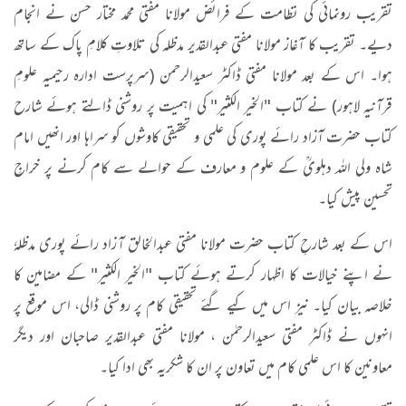
تقریب رونمائی کی نظامت کے فرائض مولانا مفتی محمد مختار حسن نے انجام
دیے۔ تقریب کا آغاز مولانا مفتی عبدالقدیر مدظلہ کی تلاوتِ کلامِ پاک کے ساتھ
ہوا۔ اس کے بعد مولانا مفتی ڈاکٹر سعیدالرحمن (سرپرست ادارہ رحیمیہ علومِ
قرآنیہ لاہور) نے کتاب "الخیر الکثیر" کی اہمیت پر روشنی ڈالتے ہوئے شارح
کتاب حضرت آزاد رائے پوری کی علمی و تحقیقی کاوشوں کو سراہا اور انھیں امام
شاہ ولی اللہ دہلویؒ کے علوم و معارف کے حوالے سے کام کرنے پر خراجِ
تحسین پیش کیا۔
اس کے بعد شارحِ کتاب حضرت مولانا مفتی عبدالخالق آزاد رائے پوری مدظلہٗ
نے اپنے خیالات کا اظہار کرتے ہوئے کتاب "الخیر الکثیر" کے مضامین کا
خلاصہ بیان کیا۔ نیز اس میں کیے گئے تحقیقی کام پر روشنی ڈالی، اس موقع پر
انہوں نے ڈاکٹر مفتی سعیدالرحمٰن ، مولانا مفتی عبدالقدیر صاحبان اور دیگر
معاونین کا اس علمی کام میں تعاون پر ان کا شکریہ بھی ادا کیا۔