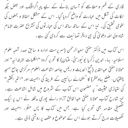
قاری کے فہم و مطالعے کو آسان بنانے کے لیے پیراگرافنگ اور بعض جگہ
نکات کی شکل میں عبارت کو واضح کردیا گیا۔ اس کے مشکل الفاظ و جملوں کی
لغوی تحقیق کی۔ نیز اس کے ساتھ ساتھ اس کی عبارتوں کی تشریح حضرت الامام
شاہ ولی اللہ دہلویؒ کی ہی دیگر تصانیف سے کردی گئی ہے۔
اس کتاب میں ڈاکٹر مفتی سعیدالرحمٰن (سرپرست ادارہ و سابق صدر شعبہ علومِ
اسلامیہ، بہاء الدین زکریا یونیورسٹی، ملتان) کا تحریر کردہ "الکلمات الابتدائیہ" اور
مولانا مفتی عبدالقدیر (شیخ الحدیث و رئیس جامعہ اشاعت العلوم مرکزی جامع مسجد
چشتیاں، ضلع بہاولنگر) کا ”حکمائے ربانیین کے طریقہ کی اہمیت اور "الخیر الکثیر"
کی امتیازی حیثیت“ پر مضمون اس کتاب کے شروع میں شاملِ اشاعت ہے۔
نیز شارح کتاب مولانا مفتی عبدالخالق آزاد رائے پوری مدظلہ نے اس پر ایک
تفصیلی مقدمہ بھی تحریر کیا ہے، جس میں کتاب کا پس منظر، اہمیت اور
تفصیلات درج کرتے ہوئے اس کے موضوع و مقصد پر روشنی ڈالی ہے۔