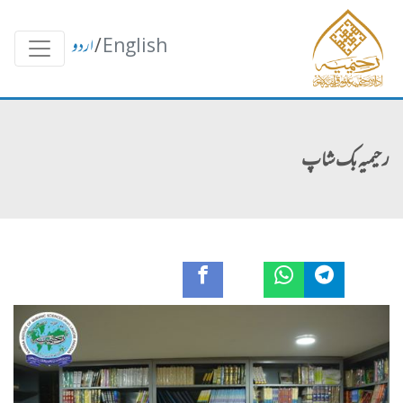
English
/
اردو
رحیمیہ بک شاپ