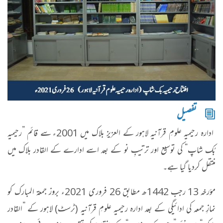
تفصیل
ادارہ رحیمیہ علومِ قرآنیہ لاہور کے العزیز بلاک میں 2001ء سے قائم ”رحیمیہ
بُک شاپ“ کی توسیع اور ترتیبِ نو کے بعد اسے ادارے کے القادر بلاک میں
منتقل کردیا گیا ہے۔
مؤرخہ 13 رجب 1442ھ مطابق 26 فروری 2021ء بروز جمعۃ المبارک کو
نمازِ جمعہ کی ادائیگی کے بعد ادارہ رحیمیہ علومِ قرآنیہ (ٹرسٹ) لاہور کے ”القادر