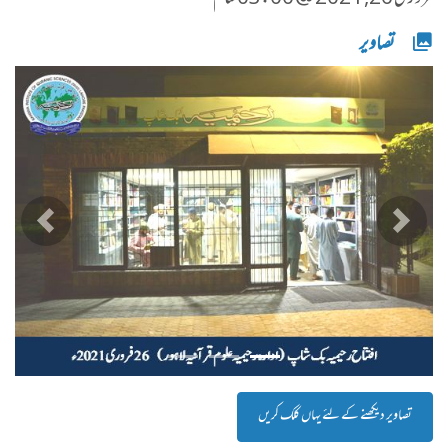
تصاویر
پچھلا
اگلا
تصاویر دیکھنے کے لئے یہاں کلک کریں