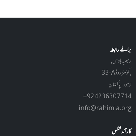
برائے رابطہ
رحیمیہ ہاوس,
33-A کوئنز روڈ ,
لاہور، پاکستان
+92 42 3630 7714
info@rahimia.org
کارآمد لنکس