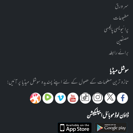
سر ورق
مطبوعات
پرائیویسی پالیسی
مصنفین
برائے رابطہ
سوشل میڈیا
تازہ ترین معلومات کے حصول کے لئے اپنے پسندیدہ سوشل میڈیا پر آئیں!
ڈاؤن لوڈ موبائل ایپلیکیشن