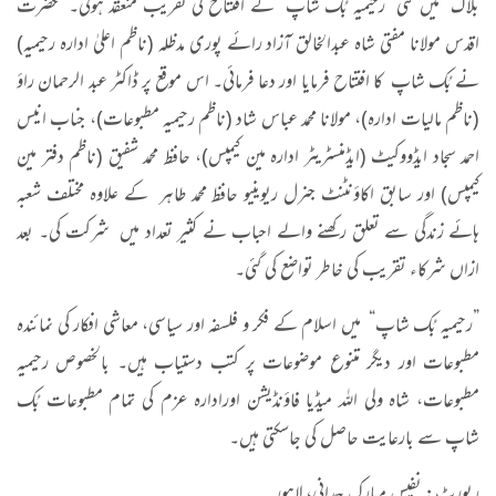
بلاک“ میں نئی ”رحیمیہ بُک شاپ“ کے افتتاح کی تقریب منعقد ہوئی۔ حضرت
اقدس مولانا مفتی شاہ عبدالخالق آزاد رائے پوری مدظلہ (ناظم اعلیٰ ادارہ رحیمیہ)
نے بُک شاپ کا افتتاح فرمایا اور دعا فرمائی۔ اس موقع پر ڈاکٹر عبد الرحمان راؤ
(ناظم مالیات ادارہ)، مولانا محمد عباس شاد (ناظم رحیمیہ مطبوعات)، جناب انیس
احمد سجاد ایڈووکیٹ (ایڈمنسٹریٹر ادارہ مین کیمپس)، حافظ محمد شفیق (ناظم دفتر مین
کیمپس) اور سابق اکاؤنٹنٹ جنرل ریوینیو حافظ محمد طاہر کے علاوہ مختلف شعبہ
ہائے زندگی سے تعلق رکھنے والے احباب نے کثیر تعداد میں شرکت کی۔ بعد
ازاں شرکاء تقریب کی خاطر تواضع کی گئی۔
”رحیمیہ بُک شاپ“ میں اسلام کے فکر و فلسفہ اور سیاسی، معاشی افکار کی نمائندہ
مطبوعات اور دیگر متنوع موضوعات پر کتب دستیاب ہیں۔ بالخصوص رحیمیہ
مطبوعات، شاہ ولی اللہ میڈیا فاؤنڈیشن اورادارہ عزم کی تمام مطبوعات بُک
شاپ سے بارعایت حاصل کی جاسکتی ہیں۔