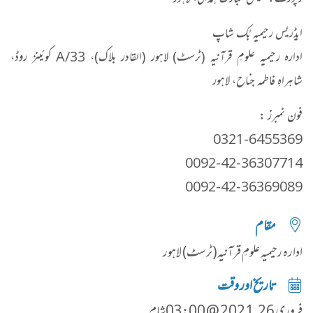
رپورٹ: نفیس مبارک ہمدانی، لاہور
ایڈریس رحیمیہ بُک شاپ
ادارہ رحیمیہ علومِ قرآنیہ (ٹرسٹ) لاہور (القادر بلاک)، 33/A کوئینز روڈ،
شاہراہِ فاطمہ جناح، لاہور
فون نمبرز :
0321-6455369
0092-42-36307714
0092-42-36369089
مقام
ادارہ رحیمیہ علومِ قرآنیہ(ٹرسٹ) لاہور
تاریخ اور وقت
فروری 26, 2021 @ 03:00شام