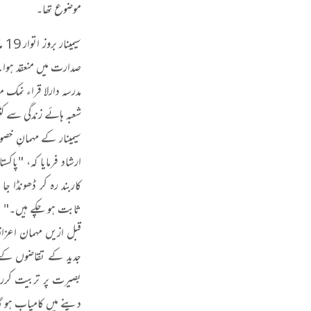
موضوع تھا۔
صدارت میں منعقد ہوا۔ س
مدرسہ دارلا قراء نمک
شعبہ ہائے زندگی سے ک
سیمینار کے مہمانِ خص
ارشاد فرمایا کہ، "پاکس
کاربند رہ کر ڈھونڈا ج
ثابت ہو چکے ہیں۔"
قبل ازیں مہمان اعزاز
جدید کے تقاضوں کے ع
بصیرت پر تربیت کررہا
دینے میں کامیاب ہو گ