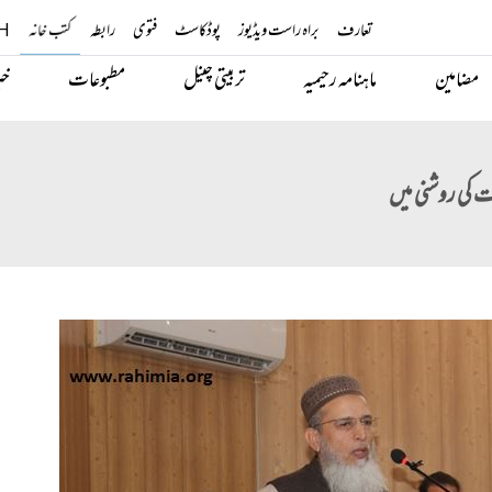
تعارف
براہ راست ویڈیوز
پوڈکاسٹ
فتوی
رابطہ
کتب خانہ
H
مضامین
ماہنامہ رحیمیہ
تربیتی چینل
مطبوعات
خب
ت کی روشنی میں