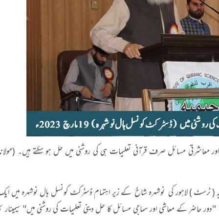
ور معاشرتی مسائل صرف قرآنی تعلیمات ہی کی روشنی میں حل ہو سکتے ہیں۔ (مولانا محم
نیہ ( ٹرسٹ ) لاہور کی نوشہرہ شاخ کے زیر اہتمام ڈسٹرکٹ کونسل ہال نوشہرہ میں ای
گیا۔ "دور حاضر کے معاشی اور سماجی مسائل کا حل دینی تعلیمات کی روشنی میں" سیمینار 