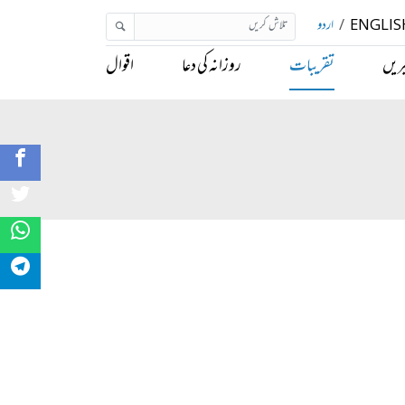
ENGLIS
/
اردو
ریں
تقریبات
روزانہ کی دعا
اقوال