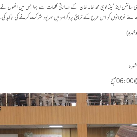
رٹری سائنس اینڈ ٹیکنالوجی محمد خالد خان کے صدارتی کلمات سے ہوا جس میں انھوں نے 
 لئے نوجوانوں کو اس طرح کے تربیتی پروگرامز میں بھرپور شرکت کرنے کی تاکید کی۔
شہرہ)
شہرہ