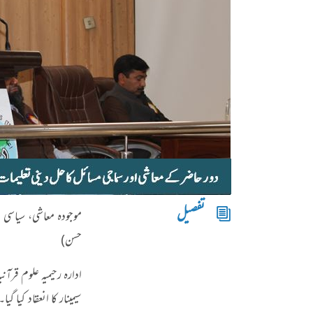
تفصیل
موجودہ معاشی، سیاسی ا
حسن)
ادارہ رحیمیہ علوم قرآ
سیمینار کا انعقاد کیا 