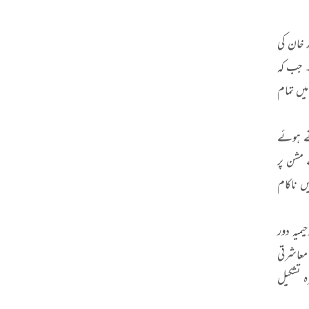
خالد خان کی
ے۔ جب کہ
یں تمام
تے ہوئے
ے مشن پر
ں ناکام
میہ دور
معاشرتی
ہ تشکیل