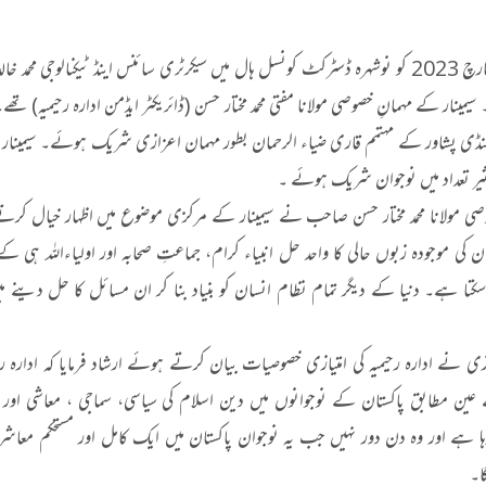
سیمینار بروز اتوار 19 مارچ 2023 کو نوشہرہ ڈسٹرکٹ کونسل ہال میں سیکرٹری سائنس اینڈ ٹیکنالوجی محمد 
یمینار کے مہمانِ خصوصی مولانا مفتی محمد مختار حسن (ڈائریکٹر ایڈمن ادارہ رحیمیہ) تھ
 منڈی پشاور کے مہتمم قاری ضیاء الرحمان بطور مہمان اعزازی شریک ہوئے۔ سیمینار م
ثیر تعداد میں نوجوان شریک ہوئے ۔
وصی مولانا محمد مختار حسن صاحب نے سیمینار کے مرکزی موضوع میں اظہار خیال کر
تان کی موجودہ زبوں حالی کا واحد حل انبیاء کرام، جماعتِ صحابہ اور اولیاءاللہ ہی ک
ا سکتا ہے۔ دنیا کے دیگر تمام نظام انسان کو بنیاد بنا کر ان مسائل کا حل دینے می
ی نے ادارہ رحیمیہ کی امتیازی خصوصیات بیان کرتے ہوئے ارشاد فرمایا کہ ادارہ رحی
ین مطابق پاکستان کے نوجوانوں میں دین اسلام کی سیاسی، سماجی ، معاشی اور 
 ہے اور وہ دن دور نہیں جب یہ نوجوان پاکستان میں ایک کامل اور مستحکم معاشر
ا۔