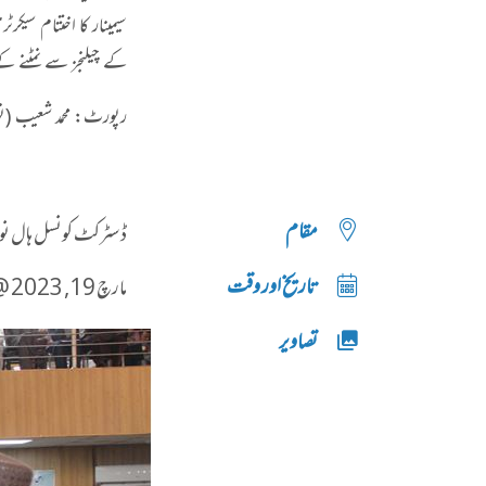
سیمینار کا اختتام سیک
کے چیلنجز سے نمٹنے کے
رپورٹ: محمد شعیب (نو
مقام
ڈسٹرکٹ کونسل ہال نو
تاریخ اور وقت
مارچ 19, 2023 @ 06:00صبح
تصاویر