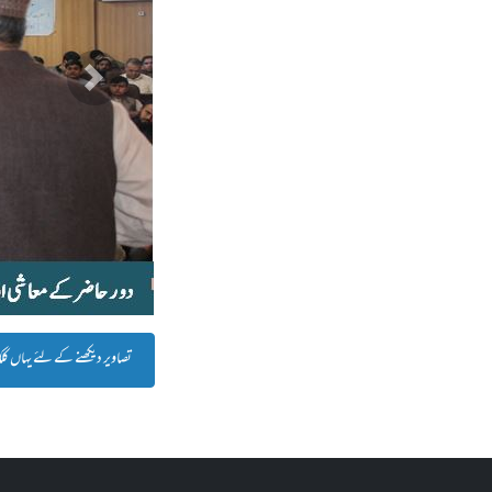
پچھلا
تصاویر دیکھنے کے لئے یہاں ک