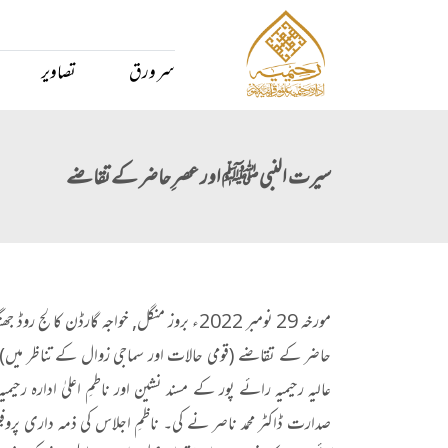
سر ورق
تصاویر
سیرت النبی ﷺ اور عصرِ حاضر کے تقاضے
مورخہ 29 نومبر 2022ء بروز منگل, خواجہ گار
حاضر کے تقاضے (قومی حالات اور سماجی زوال کے تناظر میں)“
عالیہ رحیمیہ رائے پور کے مسند نشین اور ناطمِ اعلیٰ ادارہ رحی
صدارت ڈاکٹر محمد ناصر نے کی۔ ناظمِ اجلاس کی ذمہ داری پروف