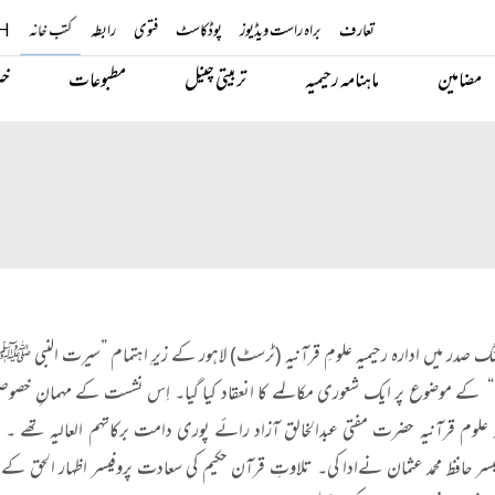
تعارف
براہ راست ویڈیوز
پوڈکاسٹ
فتوی
رابطہ
کتب خانہ
H
مضامین
ماہنامہ رحیمیہ
تربیتی چینل
مطبوعات
خب
ڈن کالج روڈ جھنگ صدر میں ادارہ رحیمیہ علومِ قرآنیہ (ٹرسٹ) لاہور کے زیرِ اہتمام ”سیرت النبی ﷺ
 کے موضوع پر ایک شعوری مکالمے کا انعقاد کیا گیا۔ اِس نشست کے مہمانِ خصوصی
میہ علوم قرآنیہ حضرت مفتی عبدالخالق آزاد رائے پوری دامت برکاتہم العالیہ تھے ۔ سی
یسر حافظ محمد عثمان نےادا کی۔ تلاوتِ قرآن حکیم کی سعادت پروفیسر اظہار الحق کے 