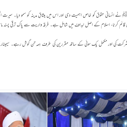
ﷺ نے انسانی حقوق کو خاص اہمیت دی اور اس میں میثاقِ مدینہ کو سمو دیا۔ سیرت
ی قائم کرنا، اسلام کے اصل اہداف میں شامل ہے۔ فرقہ واریت سے پاک ترقی پسند ماح
د نے شرکت کی اور مکمل یک سوئی کے ساتھ مقررین کی طرف ہمہ تن گوش رہے۔ سیمینار کا