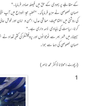
کے مقابلے پر یہودی کے حق میں فیصلہ صادر فرمایا۔"
مہمانِ خصوصی نے مزید فرمایاکہ۔ "خطبہ حجۃ الوداع میں آپ 
کی روشنی میں اجتماعیت، معاشی عدل، امن و امان اور خوش حال
کرنا، ریاست کی بنیادی ذمہ داری ہے۔"
سیمینار میں شہر بھر سے نوجوانوں اور پروفیشنلز کی کثیرتعدا
مہمانِ خصوصی کی دعا سے ہوا۔
(رپورٹ:مولانا ڈاکٹر محمد ناصر)
1