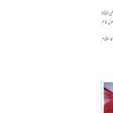
 النبیﷺ
ول قائم
 اختتام