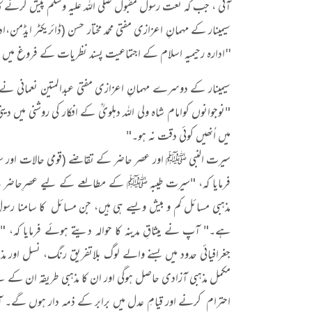
آئی ، جب کہ نعت رسول مقبول صلی اللہ علیہ وسلم پیش کرن
سیمینار کے مہمانِ اعزازی مفتی محمد مختار حسن (ڈائریکٹر ایڈمن،ا
''ادارہ رحیمیہ اسلام کے اجتماعیت پسند نظریات کے فروغ میں ا
سیمینار کے دوسرے مہمانِ اعزازی مفتی عبدالمتین نعمانی نے”س
"نوجوانوں کوامام شاہ ولی اللہ دہلویؒ کے افکار کی روشنی م
میں اُنھیں کوئی دقت نہ ہو۔"
سیرت النبی ﷺ اور عصر حاضر کے تقاضے (قومی حالات اور س
فرمایا کہ، "سیرت طیبہ ﷺ کے مطالعے کے لیے عصرِحاضر ک
مذہبی مسائل کم و بیش ویسے ہی ہیں، جن مسائل کا سامنا ر
ہے۔" آپ نے میثاقِ مدینہ کا حوالہ دیتے ہوئے فرمایا ک
جغرافیائی حدود میں بسنے والے لوگ بلاتفریق رنگ، نسل اور 
مکمل مذہبی آزادی حاصل ہوگی اور ان کا مذہبی طریقہ ان کے لی
احترام کرنے اور قیامِ عدل میں برابر کے ذمہ دار ہوں گ