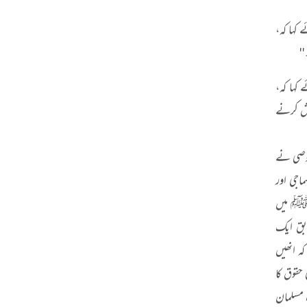
 کہا کہ،
''
کہا کہ،
یش کرنے
صوصی نے
جی اور
بہﷺ میں
ابق ایک
ہ انھیں
حقوق کا
 مسلمان