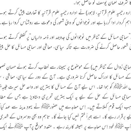
ے کا شرف نعمان یوسف کو حاصل ہوا۔
دارہ رحیمیہ علومِ قرآنیہ، لاہور) نے ادارہ رحیمیہ علوم قرآنیہ کا تعارف پیش کرتے ہوئے
ہم کردار ادا کررہا ہے اور نوجوانوں کو دینی شعور کی دعوت سے روشناس کروا رہا ہے۔
ماجی مسائل کے تناظر میں نوجوانوں کی جدوجہد اور ذمہ داریاں“پر گفتگو کرتے ہوئے 
یں دینی شعور حاصل کرنے کی ضرورت ہے تاکہ سیاسی، معاشی اور سماجی مسائل کا حل پ
ماجی زوال کے تناظر میں) کے موضوع پر سیمینار سے خطاب کرتے ہوئے مہمانِ خ
ے مسائل کا ادراک حاصل کرنا ضروری ہے۔ آج کے دور کے سیاسی، معاشی ، سما
سول اللہﷺ کو ہوا تھا۔ اس لیے آج کے مسائل کا بہترین اور واحد حل سیرت طی
ہ، "سماجی مسائل کے حل کے لیے یہ ایک بہترین تحریری دستاویز ہے جس کے مط
مذہب ایک قوم کہلاتے ہیں۔ اِس معاہدے میں حضورﷺ نے یہودِ مدینہ سے عہد کیا ک
ے برقرار رہے گا۔ اسے جبراً ختم نہیں کیا جائے گا۔ تاہم وہ بھی دوسروں کے شہری 
ے۔ آپ ﷺ خود اِس معاہدے پر ہمیشہ کاربند رہے ۔ متعدد مواقع پرآپ ﷺنے ایک