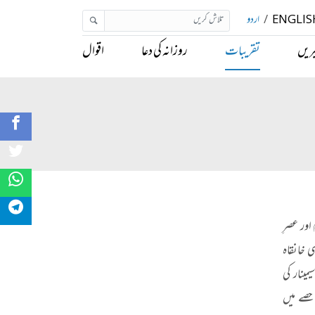
ENGLIS
/
اردو
ریں
تقریبات
روزانہ کی دعا
اقوال
 اور عصرِ
 خانقاہ
مینار کی
حصے میں