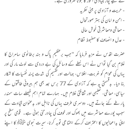
کے لیے چار بنیادی امور کا ہونا ضروری ہے۔
- حریت و آزادی پر مبنی نظریہ
- امن و امان کی بہتر صورتحال
- معاشی ومعاشرتی خُوش حالی
- عدل و انصاف کا مضبوط نظام
حضرت اقدس نے مزید فرمایا کہ ''جب برعظیم پاک و ہند برطانوی سامراج کا
غلام بن گیا تواس نے اس خطے کے وسائل کی بے دردی سے لوٹ مار کی اور
یہاں کی عوام کو غربت، افلاس، جہالت اورتقسیم کی شدت پسند نفسیات کا شکار
بنا دیا۔ بدقسمتی یہ ہے کہ آزادی کے 77 برس بعد بھی ہم بیرونی طاقتوں کے
سیاسی، معاشی، تعلیمی اور ثقافتی غلام ہیں۔ ہمارے تمام اہم فیصلے سات سمندر
پار طے کئے جاتے ہیں۔ دوسری طرف یہاں کی نااہل اور بدعنوان قیادت کے
سبب پورے معاشرے میں بھوک اور خوف کی چادر تنی ہوئی ہے۔ قومی سطح پر
اپنی بداعمالیوں کا اعتراف کرکے اجتماعی توبہ کرنا، سیرت نبوی ﷺ کا اپنے