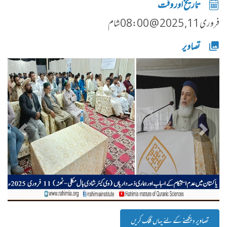
تاریخ اور وقت
فروری 11, 2025 @ 08:00شام
تصاویر
پچھلا
اگلا
تصاویر دیکھنے کے لئے یہاں کلک کریں