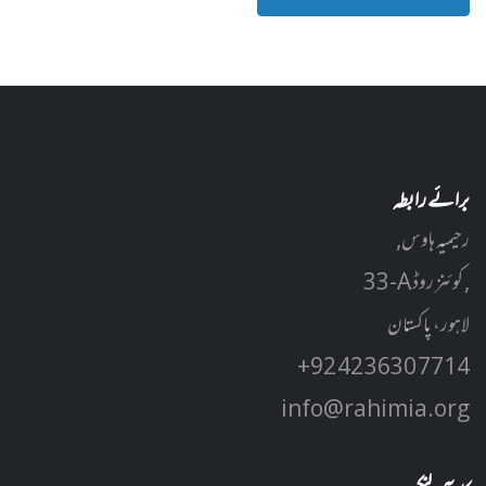
برائے رابطہ
رحیمیہ ہاوس,
33-A کوئنز روڈ ,
لاہور، پاکستان
+92 42 3630 7714
info@rahimia.org