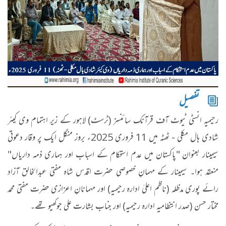
تفصیل
رحیمیہ انسٹی ٹیوٹ آف قرآنک سائنسز (ٹرسٹ) لاہور کے زیر اہتمام وی کیئر
شادی ہال مکلی - ٹھٹہ میں 11 فروری 2025ء بروز منگل ایک پر وقار دعوتی
سیمینار بعنوان "پاکستان میں عدم استحکام کے اسباب اور ہماری ذمہ داریاں"
منعقد ہوا۔ سیمینار کے مہمانِ خصوصی حضرت اقدس شاہ مفتی عبدالخالق آزاد
رائے پوری مدظلہ (ناظم اعلیٰ ادارہ رحیمیہ) اور مہمانانِ اعزازی حضرت مفتی محمد
مختار حسن (صدر انتظامیہ ادارہ رحیمیہ) اور جناب بشارت علی جوکھیو تھے۔