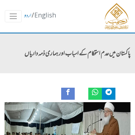
English
/
اردو
پاکستان میں عدم استحکام کے اسباب اور ہماری ذمہ داریاں