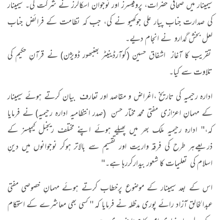
سیمینار میں صحافی حضرات، پروفیسرز اور نوجوان اسکالرز نے شرکت کی۔ سیمینار
کی صدارت جناب پیار علی جوکھیو نے کی، جب کہ نظامت کے فرائض جناب
لعل بخش گدارو نے انجام دیے۔
تقریب کا آغاز اشفاق حسین (کوآرڈینیٹر بھنبھور ڈویژن) نے قرآنِ حکیم کی
تلاوت سے کیا۔
ادارہ رحیمیہ کی تاریخ ،اغراض و مقاصد اور تعارف بیان کرتے ہوئے سیمینار
کے مہمانِ اعزازی مفتی محمد مختار حسن (صدر انتظامیہ ادارہ رحیمیہ) نے فرمایا
کہ،" ادارہ رحیمیہ ملک بھر میں پھیلے ہوئے اپنے مختلف ریجنل کیمپسز کے
ذریعےہر طرح کی فرقہ واریت اور تقسیم سے بالاتر ہوکر نوجوانوں میں دینِ
اسلام کی تعلیمات کا شعور بیدارکررہا ہے۔"
اس کے بعد سیمینار کے موضوع پرخطاب کرتے ہوئے مہمانِ خصوصی مفتی
عبدالخالق آزاد رائے پوری مدظلہ نے فرمایا کہ '' کسی بھی معاشرے کے استحکام