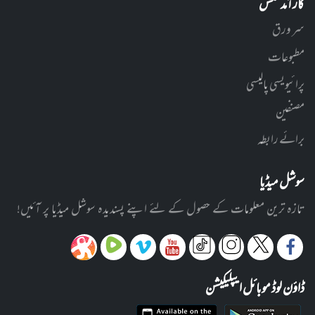
کارآمد لنکس
سر ورق
مطبوعات
پرائیویسی پالیسی
مصنفین
برائے رابطہ
سوشل میڈیا
تازہ ترین معلومات کے حصول کے لئے اپنے پسندیدہ سوشل میڈیا پر آئیں!
ڈاؤن لوڈ موبائل ایپلیکیشن