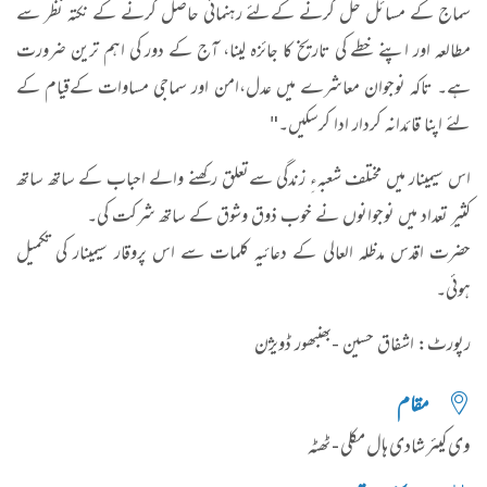
سماج کے مسائل حل کرنے کےلئے رہنمائی حاصل کرنے کے نکتہ نظر سے
مطالعہ اور اپنے خطے کی تاریخ کا جائزہ لینا، آج کے دور کی اہم ترین ضرورت
ہے۔ تاکہ نوجوان معاشرے میں عدل،امن اور سماجی مساوات کےقیام کے
لئے اپنا قائدانہ کردار ادا کرسکیں۔"
اس سیمینار میں مختلف شعبہءِ زندگی سےتعلق رکھنے والے احباب کے ساتھ ساتھ
کثیر تعداد میں نوجوانوں نے خوب ذوق وشوق کے ساتھ شرکت کی۔
حضرت اقدس مدظلہ العالی کے دعائیہ کلمات سے اس پروقار سیمینار کی تکمیل
ہوئی۔
رپورٹ: اشفاق حسین -بھنبھور ڈویژن
مقام
وی کیئر شادی ہال مکلی - ٹھٹہ