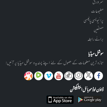
سر ورق
مطبوعات
پرائیویسی پالیسی
مصنفین
برائے رابطہ
سوشل میڈیا
تازہ ترین معلومات کے حصول کے لئے اپنے پسندیدہ سوشل میڈیا پر آئیں!
ڈاؤن لوڈ موبائل ایپلیکیشن