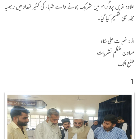
علاوہ ازیں پروگرام میں شریک ہونے والے طلباء کی کثیر تعداد میں رحیمیہ
مجلہ بھی تقسیم کیا گیا۔
از: غیرت علی شاہ
معاون منتظم نشریات
ضلع اٹک​
1