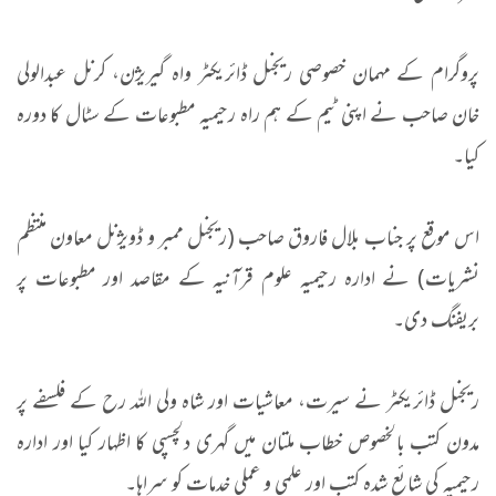
پروگرام کے مہمان خصوصی ریجنل ڈائریکٹر واہ گیریژن، کرنل عبدالولی
خان صاحب نے اپنی ٹیم کے ہم راہ رحیمیہ مطبوعات کے سٹال کا دورہ
کیا۔
اس موقع پر جناب بلال فاروق صاحب (ریجنل ممبر و ڈویژنل معاون منتظم
نشریات) نے ادارہ رحیمیہ علوم قرآنیہ کے مقاصد اور مطبوعات پر
بریفنگ دی۔
ریجنل ڈائریکٹر نے سیرت، معاشیات اور شاہ ولی اللہ رح کے فلسفے پر
مدون کتب بالخصوص خطاب ملتان میں گہری دلچسپی کا اظہار کیا اور ادارہ
رحیمیہ کی شائع شدہ کتب اور علمی و عملی خدمات کو سراہا۔