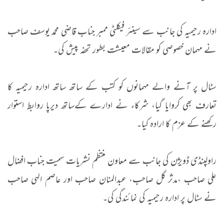
ادارہ رحیمیہ کی جانب سے سینئر فیکلٹی ممبر جناب قاضی محمد یوسف صاحب
نے مہمان خصوصی کو مقالات معیشت بطور تحفہ پیش کی۔
سٹال پر آنے والے مہمانوں کو کتب کے ساتھ ساتھ ادارہ رحیمیہ کا
تعارف بھی کروایا گیا، شرکاء نے ادارے کےساتھ دیرپا روابط استوار
رکھنے کے عزم کا ارادہ کیا۔
راولپنڈی ڈویژن کی جانب سے معاون منتظم نشریات سمیت جناب افضال
علی صاحب ،مدثر گل صاحب، عبدالمنان صاحب اور عاصم الہی صاحب
نے سٹال پر ادارہ رحیمیہ کی نمائندگی کی۔