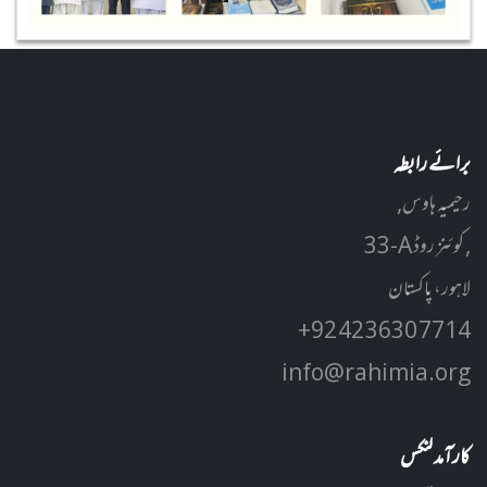
برائے رابطہ
رحیمیہ ہاوس,
33-A کوئنز روڈ ,
لاہور، پاکستان
+92 42 3630 7714
info@rahimia.org
کارآمد لنکس