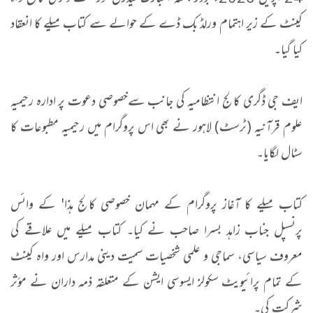
کینٹ کے زیر اہتمام ورلڈ بک ڈے کے حوالے سے کتاب میلے کا انعقاد
کیا گیا۔
ایف جی ڈگری کالج انتظامیہ کی جانب سےخصوصی دعوت پر ادارہ رحیمیہ
علوم قرآنیہ (ٹرسٹ) لاہور نے بھی اس پروگرام میں رحیمیہ مطبوعات کا
سٹال لگایا۔
کتاب میلے کا آغاز پروگرام کے مہمان خصوصی کالج ہذا' کے وائس
پرنسپل جناب زاہد بسرا صاحب نے کیا۔ کتاب میلے میں علاقے کی
معروف سیاسی، سماجی و علمی شخصیات سمیت دینی مدارس اور واہ کینٹ
کے تمام پرائیویٹ سکولز ایسوسی ایشن کے متعلقہ ذمہ داران نے مؤثر
شرکت کی۔