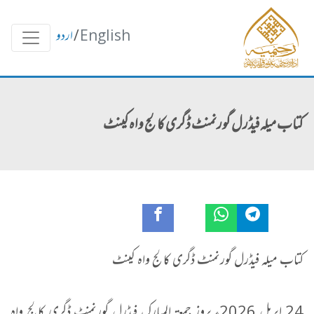
English
/
اردو
کتاب میلہ فیڈرل گورنمنٹ ڈگری کالج واہ کینٹ
کتاب میلہ فیڈرل گورنمنٹ ڈگری کالج واہ کینٹ
24 اپریل 2026ء بروز جمعۃ المبارک فیڈرل گورنمنٹ ڈگری کالج واہ