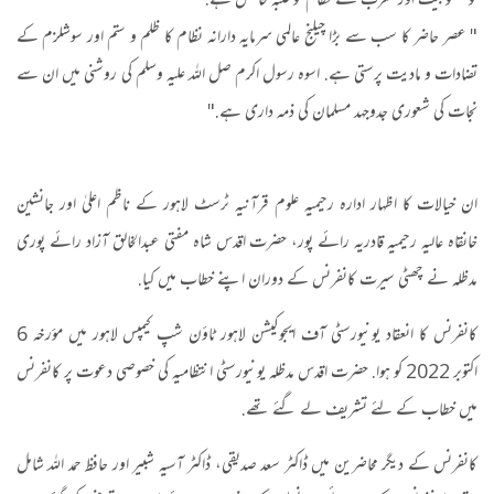
کو مغلوبیت اور مغرب کے نظام کو غلبہ حاصل ہے."
" عصر حاضر کا سب سے بڑا چیلنج عالمی سرمایہ دارانہ نظام کا ظلم و ستم اور سوشلزم کے
تضادات و مادیت پرستی ہے. اسوہ رسول اکرم صل اللہ علیہ وسلم کی روشنی میں ان سے
نجات کی شعوری جدوجہد مسلمان کی ذمہ داری ہے."
ان خیالات کا اظہار ادارہ رحیمیہ علوم قرآنیہ ٹرسٹ لاہور کے ناظم اعلیٰ اور جانشین
خانقاہ عالیہ رحیمیہ قادریہ رائے پور، حضرت اقدس شاہ مفتی عبدالخالق آزاد رائے پوری
مدظلہ نے چھٹی سیرت کانفرنس کے دوران اپنے خطاب میں کیا.
کانفرنس کا انعقاد یونیورسٹی آف ایجوکیشن لاہور ٹاؤن شپ کیمپس لاہور میں مؤرخہ 6
اکتوبر 2022 کو ہوا. حضرت اقدس مدظلہ یونیورسٹی انتظامیہ کی خصوصی دعوت پر کانفرنس
میں خطاب کے لئے تشریف لے گئے تھے.
کانفرنس کے دیگر محاضرین میں ڈاکٹر سعد صدیقی، ڈاکٹر آسیہ شبیر اور حافظ حمد اللہ شامل