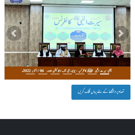
پچھلا
اگلا
تصاویر دیکھنے کے لئے یہاں کلک کریں