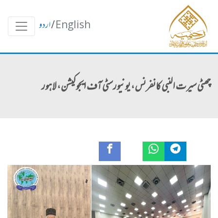
English
/
اردو
چھٹی سیرت النبی کانفرنس، یونیورسٹی آف ایجوکیشن، لاہور