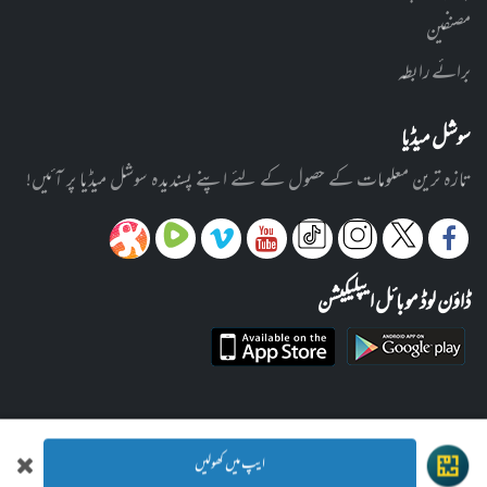
مصنفین
برائے رابطہ
سوشل میڈیا
تازہ ترین معلومات کے حصول کے لئے اپنے پسندیدہ سوشل میڈیا پر آئیں!
ڈاؤن لوڈ موبائل ایپلیکیشن
ایپ میں کھولیں
© 2012-2026 ادارہ رحیمیہ علوم قرآنیہ (ٹرسٹ) لاہور