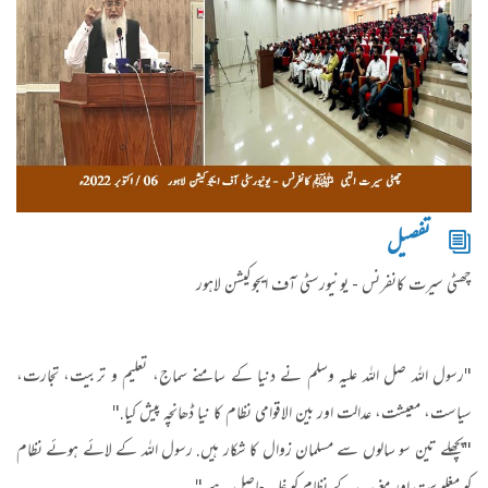
تفصیل
چھٹی سیرت کانفرنس - یونیورسٹی آف ایجوکیشن لاہور
"رسول اللہ صل اللہ علیہ وسلم نے دنیا کے سامنے سماج، تعلیم و تربیت، تجارت،
سیاست، معیشت، عدالت اور بین الاقوامی نظام کا نیا ڈھانچہ پیش کیا."
"پچھلے تین سو سالوں سے مسلمان زوال کا شکار ہیں. رسول اللہ کے لائے ہوئے نظام