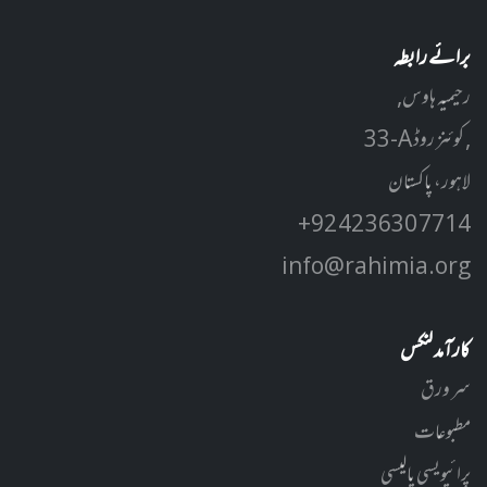
برائے رابطہ
رحیمیہ ہاوس,
33-A کوئنز روڈ ,
لاہور، پاکستان
+92 42 3630 7714
info@rahimia.org
کارآمد لنکس
سر ورق
مطبوعات
پرائیویسی پالیسی