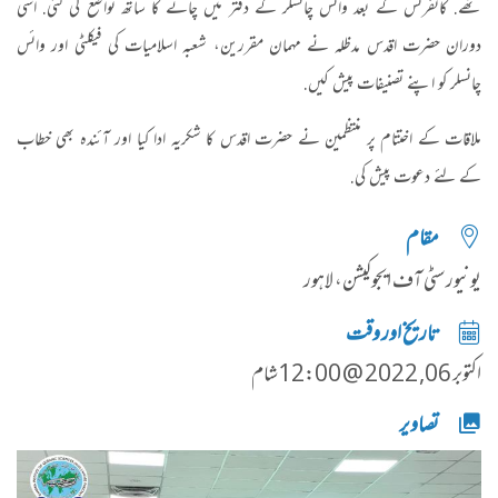
تھے. کانفرنس کے بعد وائس چانسلر کے دفتر میں چائے کا ساتھ تواضع کی گئی. اسی
دوران حضرت اقدس مدظلہ نے مہمان مقررین، شعبہ اسلامیات کی فیکلٹی اور وائس
چانسلر کو اپنے تصنیفات پیش کیں.
ملاقات کے اختتام پر منتظمین نے حضرت اقدس کا شکریہ ادا کیا اور آئندہ بھی خطاب
کے لئے دعوت پیش کی.
مقام
یونیورسٹی آف ایجوکیشن، لاہور
تاریخ اور وقت
اکتوبر 06, 2022 @ 12:00شام
تصاویر