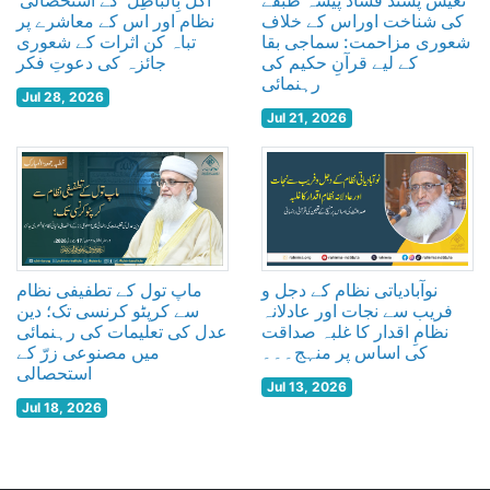
تعیش پسند فساد پیشہ طبقے
’اَکْل بِالبَاطِل‘ کے استحصالی
کی شناخت اوراس کے خلاف
نظام اور اس کے معاشرے پر
شعوری مزاحمت: سماجی بقا
تباہ کن اثرات کے شعوری
کے لیے قرآنِ حکیم کی
جائزہ کی دعوتِ فکر
رہنمائی
Jul 28, 2026
Jul 21, 2026
نوآبادیاتی نظام کے دجل و
ماپ تول کے تطفیفی نظام
فریب سے نجات اور عادلانہ
سے کرپٹو کرنسی تک؛ دین
نظامِ اقدار کا غلبہ صداقت
عدل کی تعلیمات کی رہنمائی
کی اساس پر منہج۔۔۔
میں مصنوعی زرّ کے
استحصالی
Jul 13, 2026
Jul 18, 2026