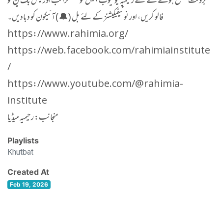
بروقت مطلع ہونے کے لئے رحیمیہ یوٹیوب چینل کو سبسکرائب اور فیس بک پیج کو
فالو کریں، اور نوٹیفیکیشنز کے لئے بل (🔔) آئیکون کو دبادیں۔
https://www.rahimia.org/
https://web.facebook.com/rahimiainstitute
/
https://www.youtube.com/@rahimia-
institute
منجانب: رحیمیہ میڈیا
Playlists
Khutbat
Created At
Feb 19, 2026