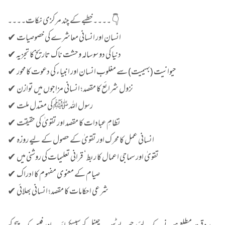
۔۔۔۔خطبے کے چند مرکزی نکات۔۔۔۔ 👇
✔ انسان اور انسانی معاشرے کی خصوصیات
✔دنیا کی دو سوسالہ وحشت ناک تاریخ کا تجزیہ
✔ حیوانیت (بہیمیت) سے مغلوب انسان اور انبیاء کی دعوت کا محور
✔ نزول شرائع کا مقصد؛ انسانی مزاجوں میں توازن
✔ رسول اللہ ﷺ کی معتدل ملت
✔ نظامِ عبادات کا مقصد اور تقویٰ کی حقیقت
✔ انسانی عمل کا محرک اور تقویٰ کے حصول کے لیے روزہ
✔ تقویٰ اور سماجی اعمال کا ربط‘ قرانی تعلیمات کی روشنی میں
✔ صیام کے معنوی مفہوم کا ادراک
✔ شرعی احکامات کا مقصد؛ انسانی بھلائی