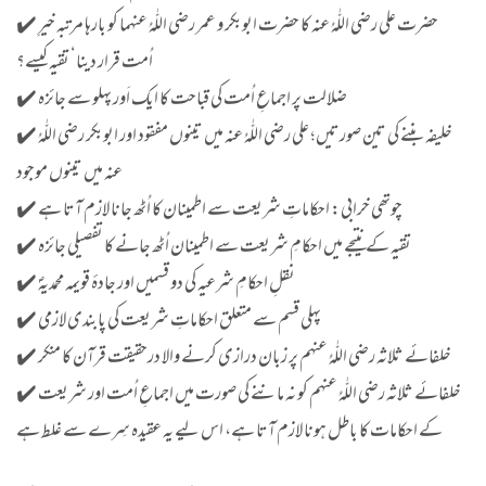
✔️ حضرت علی رضي اللّٰهُ عنه کا حضرت ابوبکر و عمر رضي اللّٰهُ عنهما کو بارہا مرتبہ خیرِ
اُمت قرار دینا‘ تقیہ کیسے؟
✔️ ضلالت پر اجماعِ اُمت کی قباحت کا ایک اَور پہلو سے جائزہ
✔️ خلیفہ بننے کی تین صورتیں؛ علی رضي اللّٰهُ عنه میں تینوں مفقود اور ابوبکر رضي اللّٰهُ
عنه میں تینوں موجود
✔️ چوتھی خرابی: احکاماتِ شریعت سے اطمینان کا اُٹھ جانا لازم آتا ہے
✔️ تقیہ کے نتیجے میں احکامِ شریعت سے اطمینان اُٹھ جانے کا تفصیلی جائزہ
✔️ نقلِ احکامِ شرعیہ کی دو قسمیں اور جادۂ قویمہ محمدیہؐ
✔️ پہلی قسم سے متعلق احکاماتِ شریعت کی پابندی لازمی
✔️ خلفائے ثلاثہ رضي اللّٰهُ عنهم پر زبان درازی کرنے والا درحقیقت قرآن کا منکر
✔️ خلفائے ثلاثہ رضي اللّٰهُ عنهم کو نہ ماننے کی صورت میں اجماعِ اُمت اور شریعت
کے احکامات کا باطل ہونا لازم آتا ہے، اس لیے یہ عقیدہ سِرے سے غلط ہے