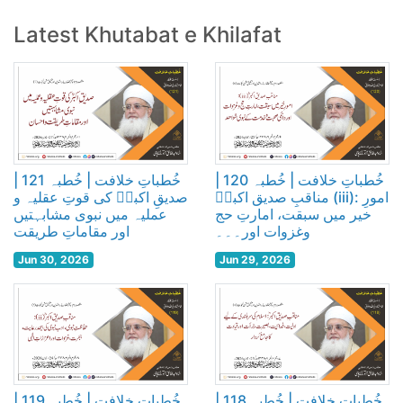
Latest Khutabat e Khilafat
خُطباتِ خلافت | خُطبہ 120 |
خُطباتِ خلافت | خُطبہ 121 |
مناقبِ صدیق اکبرؓ (iii): امورِ
صدیقِ اکبرؓ کی قوتِ عقلیہ و
خیر میں سبقت، امارتِ حج
عملیہ میں نبوی مشابہتیں
وغزوات اور۔۔۔
اور مقاماتِ طریقت
Jun 30, 2026
Jun 29, 2026
خُطباتِ خلافت | خُطبہ 118 |
خُطباتِ خلافت | خُطبہ 119 |