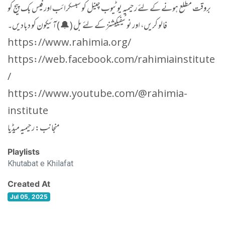
بروقت مطلع ہونے کے لئے رحیمیہ یوٹیوب چینل کو سبسکرائب اور فیس بک پیج کو
فالو کریں، اور نوٹیفیکیشنز کے لئے بل (🔔) آئیکون کو دبادیں۔
https://www.rahimia.org/
https://web.facebook.com/rahimiainstitute
/
https://www.youtube.com/@rahimia-
institute
منجانب: رحیمیہ میڈیا
Playlists
Khutabat e Khilafat
Created At
Jul 05, 2025