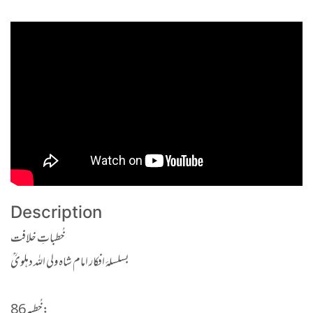
Description
خُطباتِ خلافت
بسلسلۂ افکار امام شاہ ولی اللہ دہلویؒ
خُطبہ 86: