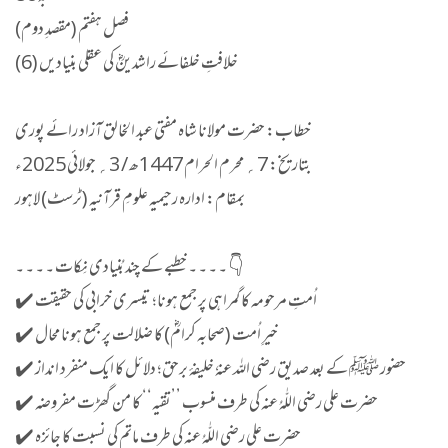
فصل ہفتم (مقصدِ دوم)
خلافتِ خلفائے راشدینؓ کی عقلی بنیادیں (6)
خطاب: حضرت مولانا شاہ مفتی عبد الخالق آزاد رائے پوری
بتاریخ: 7؍ محرم الحرام 1447ھ / 3؍ جولائی 2025ء
بمقام: ادارہ رحیمیہ علومِ قرآنیہ (ٹرسٹ) لاہور
۔ ۔ ۔ ۔ خطبے کے چند بُنیادی نِکات ۔ ۔ ۔ ۔ 👇
✔️ اُمتِ مرحومہ کا گمراہی پر جمع ہونا؛ تیسری خرابی کی حقیقت
✔️ خیرِ اُمت (صحابہ کرامؓ) کا ضلالت پر جمع ہونا محال
✔️ حضور ﷺ کے بعد صدیق رضی اللہ عنہٗ خلیفۂ برحق؛ دلائل کا ایک منفرد انداز
✔️ حضرت علی رضي اللّٰهُ عنه کی طرف منسوب ’’تقیہ‘‘ کا من گھڑت مفروضہ
✔️ حضرت علی رضي اللّٰهُ عنه کی طرف ماتم کی نسبت کا جائزہ