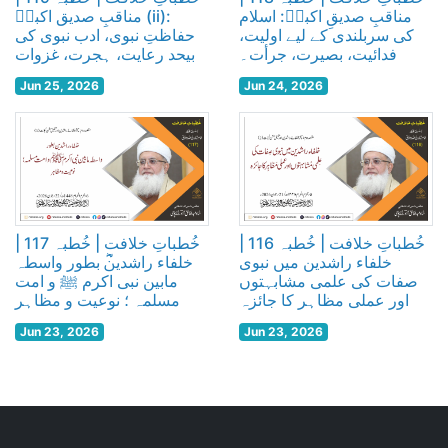
مناقبِ صدیقِ اکبرؓ: اسلام
مناقبِ صدیق اکبرؓ (ii):
کی سربلندی کے لیے اولیت،
حفاظتِ نبوی، ادب نبوی کی
فدائیت، بصیرت، جرأت۔
بیحد رعایت، ہجرت، غزوات
Jun 25, 2026
Jun 24, 2026
خُطباتِ خلافت | خُطبہ 116 |
خُطباتِ خلافت | خُطبہ 117 |
خلفاء راشدین میں نبوی
خلفاء راشدینؓ بطور واسطہ
صفات کی علمی مشابہتوں
مابین نبی اکرم ﷺ و امت
اور عملی مظاہر کا جائزہ
مسلمہ ؛ نوعیت و مظاہر
Jun 23, 2026
Jun 23, 2026