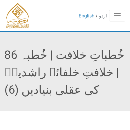
اردو
/
English
خُطباتِ خلافت | خُطبہ 86
| خلافتِ خلفائے راشدینؓ
کی عقلی بنیادیں (6)