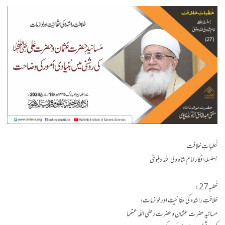
خُطباتِ خلافت
بسلسلۂ افکار امام شاہ ولی اللہ دہلویؒ
خُطبہ 27:
خلافتِ راشدہ کی حقّانیّت اور لوازمات؛
مسانیدِ حضرت عثمان و حضرت رضی اللّٰه عنھُما