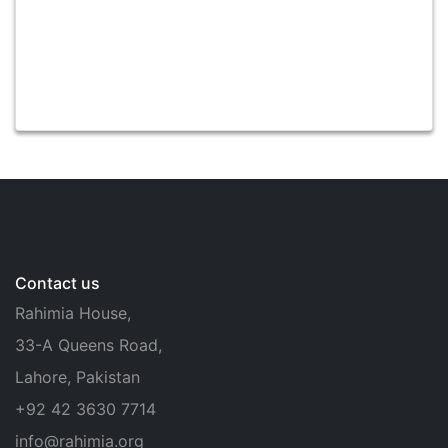
Contact us
Rahimia House,
33-A Queens Road,
Lahore, Pakistan
+92 42 3630 7714
info@rahimia.org