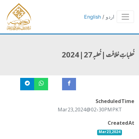
English
/
اردو
خُطباتِ خلافت | خُطبہ 27 | 2024
Scheduled Time
Mar 23, 2024 @ 02:30PM PKT
Created At
Mar 23, 2024