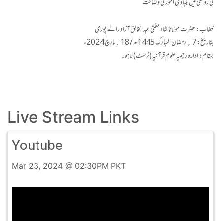
کی روشنی میں بنیادی اُمور کی وضاحت
خطاب: حضرت مولانا شاہ مفتی عبد الخالق آزاد رائے پوری
بتاریخ: 7؍ رمضان المبارک 1445ھ / 18؍ مارچ 2024ء
بمقام: ادارہ رحیمیہ علومِ قرآنیہ (ٹرسٹ) لاہور
Live Stream Links
Youtube
Mar 23, 2024 @ 02:30PM PKT