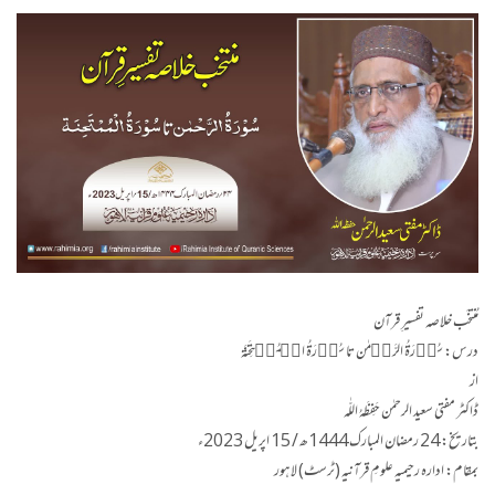
مُنتخَب خلاصہ تفسیرِ قرآن
درس: سُوۡرَۃُ الرَّحۡمٰن تا سُوۡرَۃُ الۡمُمۡتَحِنَۃ
از
ڈاکٹر مفتی سعید الرحمٰن حَفِظَهُ اللّٰه
بتاریخ: 24 رمضان المبارک 1444ھ / 15 اپریل 2023ء
بمقام: ادارہ رحیمیہ علومِ قرآنیہ (ٹرسٹ) لاہور