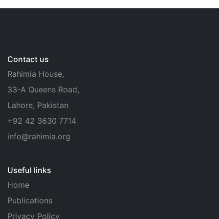
Contact us
Rahimia House,
33-A Queens Road,
Lahore, Pakistan
+92 42 3630 7714
info@rahimia.org
Useful links
Home
Publications
Privacy Policy