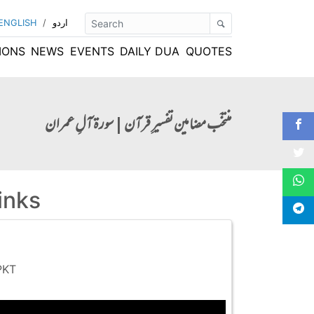
ENGLISH
/
اردو
IONS
NEWS
EVENTS
DAILY DUA
QUOTES
منتخَب مضامین تفسیرِ قرآن | سورۃ آلِ عمران
inks
PKT