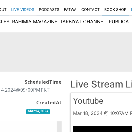
OUT
LIVE VIDEOS
PODCASTS
FATWA
CONTACT
BOOK SHOP
CLES
RAHIMIA MAGAZINE
TARBIYAT CHANNEL
PUBLICAT
Live Stream L
Scheduled Time
14, 2024 @ 09:00PM PKT
Youtube
Created At
Mar 14, 2024
Mar 18, 2024 @ 10:07AM 