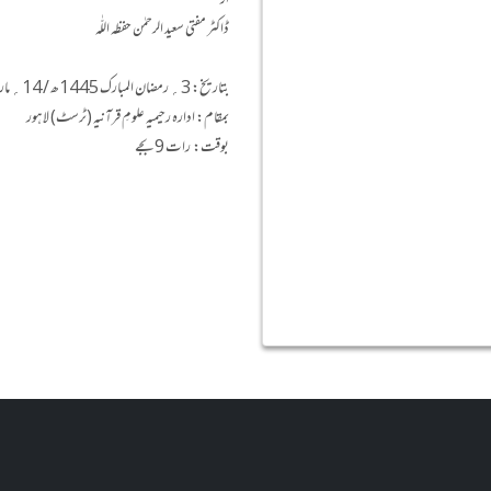
از
ڈاکٹر مفتی سعید الرحمٰن حفظه اللّٰه
بتاریخ: 3؍ رمضان المبارک 1445ھ / 14؍ مارچ 2024ء
بمقام: ادارہ رحیمیہ علومِ قرآنیہ (ٹرسٹ) لاہور
بوقت: رات 9 بجے