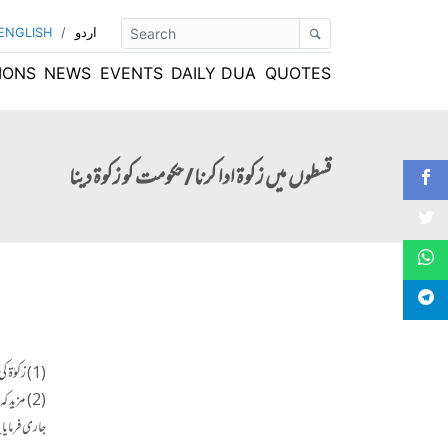
اردو
/
ENGLISH
IONS
NEWS
EVENTS
DAILY DUA
QUOTES
قسطوں میں زکوۃ ادا کرنا/حکومت کو زکوۃ دینا
(1) زکوٰۃ کی رقم زیادہ ہے۔ یک مشت دینا مشکل ہے۔ تو کیا وقفے سے تین یا چار اقساط میں ادا کی جاسکتی ہے؟ نیز حق دار کو مد بتانا ضروری ہے؟
(2) مزید
جاری فرمایا