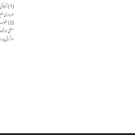
(1) زکوٰۃ
ضروری نہی
(2) حکو
سکتی ہو تو و
ادا کرنی چا