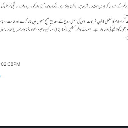
 کی رقم کے حصے بنا کر ماہانہ یا ہفتہ وار اَقساط میں ادا کرنا جائز ہے۔ زکوٰۃ دہندہ‘ حق دار کو دیتے وقت ادائیگی ٔفرض 
ں۔
مت اگر اسلام کا مکمل قانونِ شریعت‘ اس کی اصل روح کے مطابق صحیح معنوں میں نافذ کرے اور امانت و د
ہ بھی زکوۃ لینے کی ذمہ دار ہے۔ بصورتِ دیگر مستحقین زکوٰۃ، یتامیٰ مساکین وغیرہ، خواہ رشتہ دار ہوں یا محلہ دار ہو
ہیے۔
@ 02:38PM
e