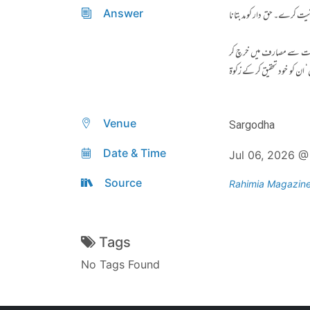
Answer
کی نیت کرے۔ حق دار کو مد بتانا
یانت سے مصارف میں خرچ کر
ں‘ ان کو خود تحقیق کر کے زکوۃ
Venue
Sargodha
Date & Time
Jul 06, 2026 
Source
Rahimia Magazin
Tags
No Tags Found