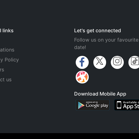
 links
Let's get connected
Follow us on your favourite
date!
ations
y Policy
rs
ct us
Download Mobile App