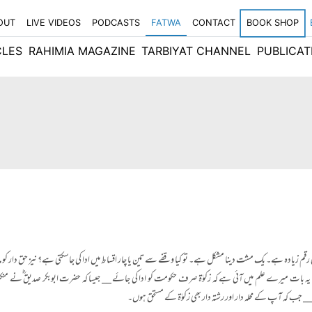
OUT
LIVE VIDEOS
PODCASTS
FATWA
CONTACT
BOOK SHOP
CLES
RAHIMIA MAGAZINE
TARBIYAT CHANNEL
PUBLICAT
 کہ یہ بات میرے علم میں آئی ہے کہ زکوٰۃ صرف حکومت کو ادا کی جائے __ جیسا کہ حضرت ابوبکر صدیق ؓنے منکر
 __ جب کہ آپ کے محلہ دار اور رشتہ دار بھی زکوٰۃ کے مستحق ہوں۔