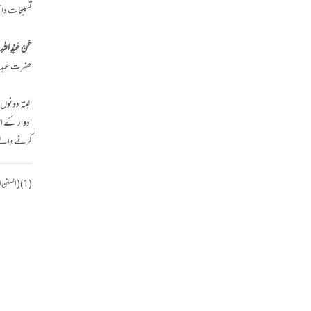
تسبیحات دائ
عَنْ عَبْدِ اللهِ
حضرت عبد ال
البتہ دونوں
ادوار کے اہ
کرنے والے ر
(1) (السنن الکبری، (بیروت، دار الکتب العلمیۃ)، باب الترغيب في مكث المصلي في مصلاه لإطالة ذكر الله تعالى في نفسه.... 267/2، رقم : 3027)