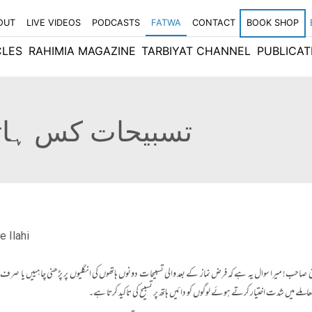
OUT
LIVE VIDEOS
PODCASTS
FATWA
CONTACT
BOOK SHOP
CLES
RAHIMIA MAGAZINE
TARBIYAT CHANNEL
PUBLICAT
تسبیحات کس ہاتھ
e Ilahi
احب! میرا سوال یہ ہے کہ فرض نماز کے بعد والی تسبیحات دونوں ہاتھوں کی انگلیوں پر پڑھنی چاہییں یا صرف دائ
لے میں شدت اختیار کرتے ہوئے لوگوں کو دائیں ہاتھ پر تسبیح کی تاکید کرتا ہے۔