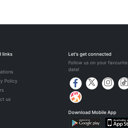
 links
Let's get connected
Follow us on your favourite
date!
ations
y Policy
rs
ct us
Download Mobile App