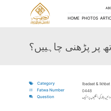
AB
HOME
PHOTOS
ARTI
 پر پڑھنی چاہییں؟
Category
Ibadaat & Ikhbat 
Fatwa Number
0448
Question
یں ہاتھ کی انگلیوں پر؟ ایک