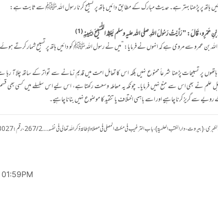
یں ہاتھ پر پڑھنا بہتر ہے۔ حدیث مبارک کے مطابق دائیں ہاتھ پر تسبیح کرنا رسول اللہ ﷺ سے ثابت ہے:
(1)
 بْنِ عَمْرٍو، قَالَ: " رَأَيْتُ رَسُولَ اللهِ صلى الله عليه وسلم يَعْقِدُ التَّسْبِيحَ بِيَمِينِهِ
لہ بن عمرو سے مروی ہے کہ انہوں نے فرمایا: ”میں نے رسول اللہ ﷺ کو دائیں ہاتھ پر تسبیح شمار کرتے ہوئے 
 ہاتھوں پر تسبیحات پڑھنا شرعاً ممنوع نہیں بلکہ اس کا تعامل امت میں قدیم زمانے سے تواتر کے ساتھ چلا آ رہا 
ل علم نے بھی اس سے منع نہیں فرمایا۔ چونکہ یہ معاملہ وسعت رکھتا ہے، اس لیے اس سلسلے میں کسی بھی قسم 
ویے سے گریز کرنا چاہیے اور اسے باہمی اختلاف یا تنقید کا موضوع نہیں بنانا چاہیے۔
@ 01:59PM