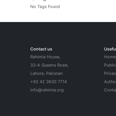
No Tags Found
Contact us
Useful
Rahimia House,
Home
33-A Queens Road,
Public
Lahore, Pakistan
Privac
+92 42 3630 7714
Autho
info@rahimia.org
Conta