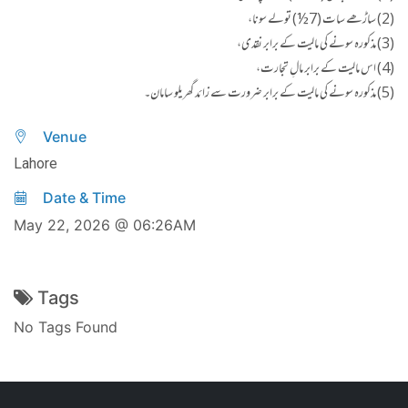
(2) ساڑھے سات (7½) تولے سونا،
(3) مذکورہ سونے کی مالیت کے برابر نقدی،
(4) اس مالیت کے برابر مالِ تجارت،
(5) مذکورہ سونے کی مالیت کے برابر ضرورت سے زائد گھریلو سامان۔
Venue
Lahore
Date & Time
May 22, 2026 @ 06:26AM
Tags
No Tags Found