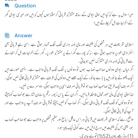
Question
میرا سوال یہ ہے کہ کیا میں اپنی بیوی کے ساتھ مشترکہ قربانی کرسکتا ہوں کیوں کہ میں اور میری بیوی گھر
کے اخراجات مل کر چلاتے ہیں؟
Answer
اسلامی شریعت میں ہر شخص کی ملکیت اور مالی ذمہ داری الگ الگ شمار ہوتی ہے، اسی لیے قربانی بھی
انفرادی طور پر واجب ہوتی ہے، نہ کہ پورے گھرانے پر مشترکہ طور پر۔ گھر کے اخراجات مل کر اٹھانے
سے قربانی کی ذمہ داری مشترک نہیں ہو جاتی۔
اگر میاں بیوی دونوں صاحبِ نصاب ہوں تو دونوں پر الگ الگ قربانی واجب ہے۔ ایسی صورت میں
ایک چھوٹے جانور میں یا بڑے جانور کے ایک حصے میں دونوں کی طرف سے مشترکہ قربانی کافی نہیں ہوگی۔
اگر صرف ایک فریق صاحبِ نصاب ہو تو قربانی صرف اسی پر واجب ہوگی، دوسرے پر نہیں۔
لہٰذا اپنی بیوی کی مالی صورتحال ملاحظہ فرمائیں۔ اگر ان کے پاس زیور، رقم یا سامان اتنا ہے جو نصاب کو پہنچتا
ہو تو دونوں کو الگ الگ قربانی دینی ہوگی۔ اگر نصاب کو نہیں پہنچتا تو قربانی صرف آپ پر واجب ہے اور
آپ کی قربانی کافی ہوگی۔
واضح رہے کہ اسلامی شریعت میں قربانی ہر اس عاقل، بالغ اور مقیم شخص پر واجب ہے جو صاحبِ نصاب
ہو، یعنی جس کی ملکیت میں درج ذیل میں سے کوئی ایک چیز ہو:
(1) ساڑھے باون (52½) تولے چاندی،