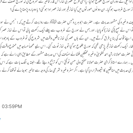
ر کی ادائیگی کے دوران سورج طلوع ہوگیا، یا اسی طرح عصر کی نماز اس قدر تاخیر سے شروع کی کہ سورج نصف کے
از سورج غروب ہو گیا۔ ان دونوں صورتوں میں کیا نماز فجر اور نماز عصر ادا ہو گئی؟ یا دوبارہ پڑھنا پڑے گی؟
ف وغیرہ کی مشہور حدیث ہے۔ حضرت ابو ہریرہ ؓ آں حضرت ﷺ سے روایت کرتے ہیں کہ: ”جس نے سو
و اس نے صبح (کی نماز ) کو پالیا۔ اور جس نے سورج کے غروب سے پہلے ایک رکعت پالی تو اس نے نماز عصر کو پال
ں اپنے قواعد کی بنا پر فرق کرتے ہیں۔ ان کے ہاں عصر کی نماز ناقص وقت میں شروع کی تو غروب کے باوجود ادا ہ
ا۔ ایک رکعت نماز فجر پڑھی تھی کہ سورج طلوع ہو گیا تو یہ نماز ٹوٹ گئی۔ اس لیے عموماً مساجد میں ممنوع وقت
انی حضرت مولانا رشید احمد گنگوہیؒ وغیرہ محققین فقہائے احناف کی اس حدیث مشہور کے مطابق یہی رائے ہے کہ دو
۔ ہمارے استاذِ گرامی حضرت مولانا مفتی ولی حسن ٹونکیؒ اس کو ترجیح دیتے تھے، البتہ یہ الگ بات ہے کہ اس
 حدیث میں منافقین کا شیوہ قرار دیا گیا ہے۔ اگر سفر وغیرہ شرعی عذر کی وجہ سے تاخیر ہو جائے تو قضا کرنے
@ 03:59PM
e