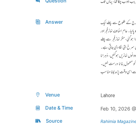
Question
 قریب ڈوب چکا تھا، یہاں تک
Answer
رج کے طلوع سے پہلے ایک
یا۔ عام احناف نماز فجر اور
وگئی، مگر نماز فجر سے پہلے
 کی سرخ بتی لگا دی جاتی ہے۔
نوں نمازیں ہوگئیں، دُہرانا
 کو معمول بنانا درست نہیں۔
 سے اسی وقت پڑھ لینا مناسب
Venue
Lahore
Date & Time
Feb 10, 2026 
Source
Rahimia Magazin