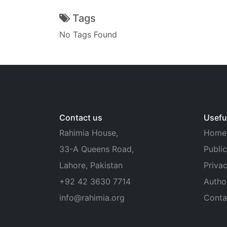
Tags
No Tags Found
Contact us
Useful
Rahimia House,
Home
33-A Queens Road,
Public
Lahore, Pakistan
Privac
+92 42 3630 7714
Autho
info@rahimia.org
Conta