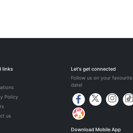
 links
Let's get connected
Follow us on your favourite
date!
ations
y Policy
rs
ct us
Download Mobile App