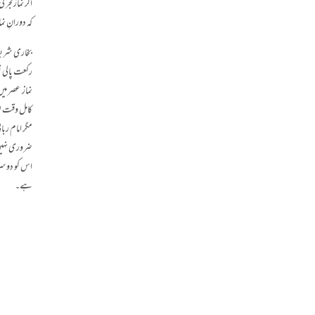
اگر نماز فج
کہ دورانِ نم
بخاری شری
رکعت پالی ت
نماز عصر می
کامل وقت تھ
مگر امام رب
ضروری نہیں 
اس کو دوسری
ہے۔