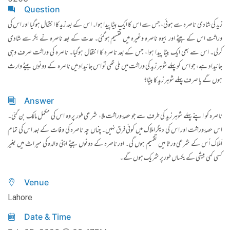
Question
زید کی شادی ناصرہ سے ہوئی، جس سے اس کا ایک بیٹا پیدا ہوا۔ اس کے بعد زید کا انتقال ہوگیا اور اس کی
وراثت اس کے بیٹے اور بیوہ ناصرہ وغیرہ میں تقسیم ہوگئی۔ عدت کے بعد ناصرہ نے بکر سے شادی
کرلی۔ اس سے بھی ایک بیٹا پیدا ہوا، جس کے بعد ناصرہ کا انتقال ہوگیا۔ ناصرہ کی وراثت صرف وہی
جائیداد ہے، جو اس کو پہلے شوہر زید کی وراثت میں ملی تھی تو اس جائیداد میں ناصرہ کے دونوں بیٹے وارث
ہوں گے یا صرف پہلے شوہر زید کا بیٹا؟
Answer
ناصرہ کو اپنے پہلے شوہر زید کی طرف سے جو حصۂ وراثت ملا، شرعی طور پر وہ اس کی مکمل مالک بن گئی۔
اس حصۂ وراثت اور اس کی دیگر املاک میں کوئی فرق نہیں۔ چناں چہ ناصرہ کی وفات کے بعد اس کی تمام
اَملاک اُس کے شرعی ورثا میں تقسیم ہوں گی۔ اور ناصرہ کے دونوں بیٹے اپنی والدہ کی میراث میں بغیر
کسی کمی بیشی کے یکساں طور پر شریک ہوں گے۔
Venue
Lahore
Date & Time