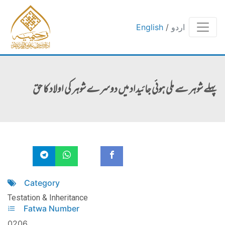
اردو
/
English
پہلے شوہر سے ملی ہوئی جائیداد میں دوسرے شوہر کی اولاد کا حق
Category
Testation & Inheritance
Fatwa Number
0206