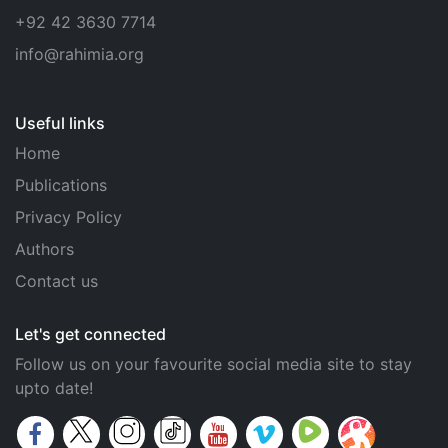
+92 42 3630 7714
info@rahimia.org
Useful links
Home
Publications
Privacy Policy
Authors
Contact us
Let's get connected
Follow us on your favourite social media site to stay
upto date!