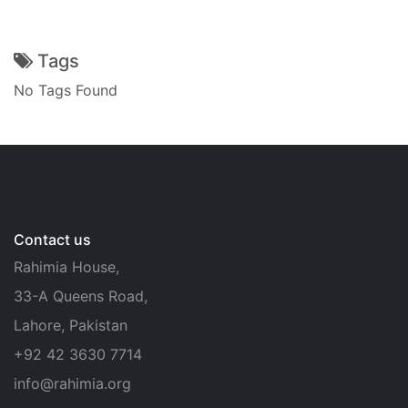
Tags
No Tags Found
Contact us
Rahimia House,
33-A Queens Road,
Lahore, Pakistan
+92 42 3630 7714
info@rahimia.org