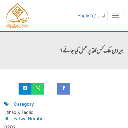
اردو
/
English
بیرون ملک کس فقہ پر عمل کیا جائے؟
Category
Ijtihad & Taqlid
Fatwa Number
0202