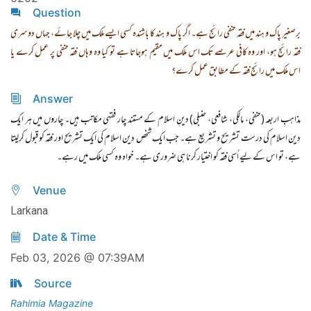
Question
برصغیر پاک و ہند میں فقہ حنفی رائج ہے۔ اگر پاک و ہند کا باشندہ کسی ایسے ملک میں چلا جائے، جہاں دوسری
فقہ رائج ہو، اور وہ کافی عرصے تک اس ملک میں مقیم ہوجاتا ہے تو کیا وہ وہاں فقہ حنفی پر عمل کرے یا
اس ملک میں رائج فقہ کے مطابق عمل کرے؟
Answer
مذاہبِ اربعہ (حنفی، مالکی، شافعی، حنبلی) دینِ اسلام کے مستند چار فقہی مکاتب ہیں۔ چاروں میں ہر ایک
دین اسلام کی درست تشریح و تشریع ہے۔ جب ایک شخص دین اسلام کی ایک تشریح اور فقہ کو قبول کرلیتا
ہے، تو اس کے لیے اُسی فقہ کو اختیار کرنا ہی ضروری ہے۔ خواہ وہ کسی ملک میں رہے۔
Venue
Larkana
Date & Time
Feb 03, 2026 @ 07:39AM
Source
Rahimia Magazine