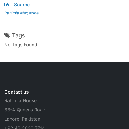
Source
Rahimia Magazine
Tags
No Tags Found
Contact us
Rahimia House,
33-A Queens Road,
Lahore, Pakistan
+92 42 3630 7714