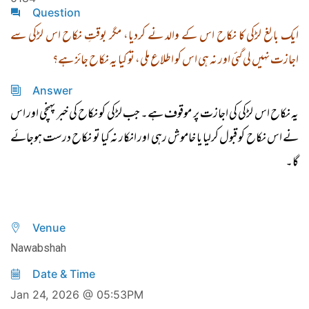
Question
ایک بالغ لڑکی کا نکاح اس کے والد نے کردیا، مگر بوقتِ نکاح اس لڑکی سے
اجازت نہیں لی گئی اور نہ ہی اس کو اطلاع ملی، تو کیا یہ نکاح جائز ہے؟
Answer
یہ نکاح اس لڑکی کی اجازت پر موقوف ہے۔ جب لڑکی کو نکاح کی خبر پہنچی اور اس
نے اس نکاح کو قبول کرلیا یا خاموش رہی اور انکار نہ کیا تو نکاح درست ہوجائے
گا۔
Venue
Nawabshah
Date & Time
Jan 24, 2026 @ 05:53PM