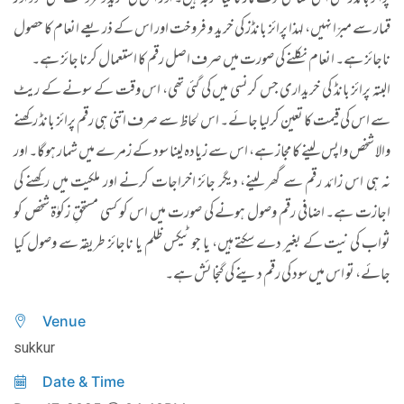
پرائز بانڈز بھی اسی معاشی لوٹ مار کا نیا حربہ ہیں۔ اور اس کی خرید و فروخت بھی سود اور
قمار سے مبرّا نہیں، لہذا پرائز بانڈز کی خرید و فروخت اور اس کے ذریعے انعام کا حصول
ناجائز ہے۔ انعام نکلنے کی صورت میں صرف اصل رقم کا استعمال کرنا جائز ہے۔
البتہ پرائز بانڈ کی خریداری جس کرنسی میں کی گئی تھی، اس وقت کے سونے کے ریٹ
سے اس کی قیمت کا تعین کرلیا جائے۔ اس لحاظ سے صرف اتنی ہی رقم پرائز بانڈ رکھنے
والا شخص واپس لینے کا مجاز ہے، اس سے زیادہ لینا سود کے زمرے میں شمار ہوگا۔ اور
نہ ہی اس زائد رقم سے گھر لینے، دیگر جائز اخراجات کرنے اور ملکیت میں رکھنے کی
اجازت ہے۔ اضافی رقم وصول ہونے کی صورت میں اس کو کسی مستحقِ زکوٰۃ شخص کو
ثواب کی نیت کے بغیر دے سکتے ہیں، یا جو ٹیکس ظلم یا ناجائز طریقہ سے وصول کیا
جائے، تو اس میں سود کی رقم دینے کی گنجائش ہے۔
Venue
sukkur
Date & Time