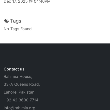
Dec 17, 2025 @ 04:40PM
Tags
No Tags Found
Contact us
Rahimia House,
33-A Queens Road,
Lahore, Pakistan
+92 42 3630 7714
info@rahimia.org