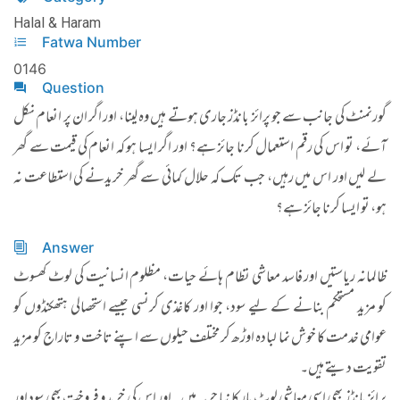
Halal & Haram
Fatwa Number
0146
Question
گورنمنٹ کی جانب سے جو پرائز بانڈز جاری ہوتے ہیں وہ لینا، اور اگر ان پر انعام نکل
آئے، تو اس کی رقم استعمال کرنا جائز ہے؟ اور اگر ایسا ہو کہ انعام کی قیمت سے گھر
لے لیں اور اس میں رہیں، جب تک کہ حلال کمائی سے گھر خریدنے کی استطاعت نہ
ہو، تو ایسا کرنا جائز ہے؟
Answer
​​ظالمانہ ریاستیں اور فاسد معاشی نظام ہائے حیات، مظلوم انسانیت کی لوٹ کھسوٹ
کو مزید مستحکم بنانے کے لیے سود، جوا اور کاغذی کرنسی جیسے استحصالی ہتھکنڈوں کو
عوامی خدمت کا خوش نما لبادہ اوڑھ کر مختلف حیلوں سے اپنے تاخت و تاراج کو مزید
تقویت دیتے ہیں۔