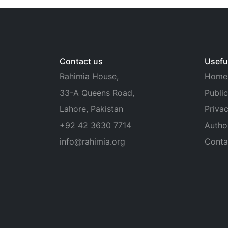
Contact us
Useful
Rahimia House,
Home
33-A Queens Road,
Public
Lahore, Pakistan
Privac
+92 42 3630 7714
Autho
info@rahimia.org
Conta