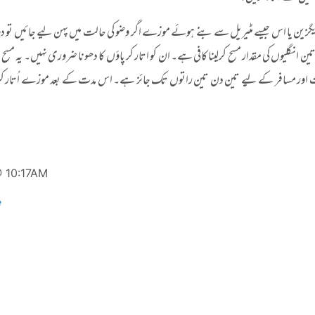
ریگزین یا اس جیسے مٹیریل سے بنے ہوئے موزے اگر وضو کی حالت میں پہن لیے جائیں تو 
ن انگلیوں کی مقدار مسح کرلینا کافی ہے۔ ان کو اتار کر پاؤں کا دھونا ضروری نہیں۔ یہ م
اور مسافر کے لیے تین دن تین راتوں تک جائز ہے۔ اس مدت کے بعد موزے اُتار کر پ
@ 10:17AM
e