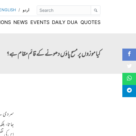
ENGLISH
/
اردو
IONS
NEWS
EVENTS
DAILY DUA
QUOTES
کیا موزوں پر مسح پاؤں دھونے کے قائم مقام ہے؟
سردی سے 
جاتا، بلک
اس کی تف