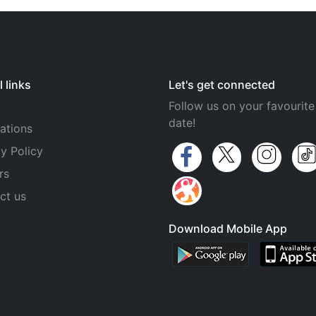
 links
Let's get connected
Follow us on your favourite
date!
ations
y Policy
rs
ct us
Download Mobile App