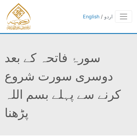
English
/
اردو
سورۂ فاتحہ کے بعد
دوسری سورت شروع
کرنے سے پہلے بسم اللہ
پڑھنا