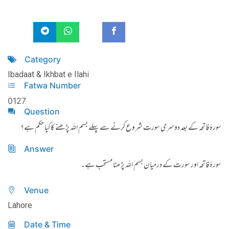
Category
Ibadaat & Ikhbat e Ilahi
Fatwa Number
0127
Question
سورۂ فاتحہ کے بعد دوسری سورت شروع کرنے سے پہلے بسم اللہ پڑھنے کا کیا حکم ہے؟
Answer
سورۂ
فاتحہ اور سورت کے درمیان بسم اللہ پڑھنا مستحب ہے۔
Venue
Lahore
Date & Time